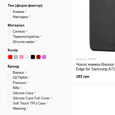
Тип (форм-фактор)
Книжка
5
Накладка
9
Матеріал
Силікон
6
Термополіуретан
4
Штучна шкіра
5
Колір
Артикул: 99983
Чохол книжка Baseus
Бренд
Edge for Samsung A71
Baseus
4
(Black)
183 грн
GETMAN
2
Premium
1
Rifle
1
Silicone Case
4
Silicone Case Full Cover
1
Soft Touch TPU Case
2
Weaving
1