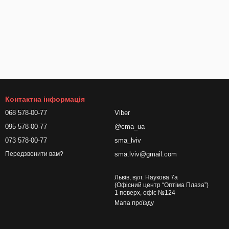
Контактна інформація
068 578-00-77
Viber
095 578-00-77
@cma_ua
073 578-00-77
sma_lviv
sma.lviv@gmail.com
Передзвонити вам?
Львів, вул. Наукова 7а
(Офісний центр “Оптіма Плаза”)
1 поверх, офіс №124
Мапа проїзду