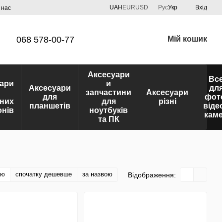
UAH
EUR
USD
Рус
Укр
Вхід
 нас
068 578-00-77
Мій кошик
Аксесуари
Вс
ари
и
Аксесуари
дл
запчастини
Аксесуари
для
фот
них
для
різні
планшетів
віде
нів
ноутбуків
кам
та ПК
тю
спочатку дешевше
за назвою
Відображення: