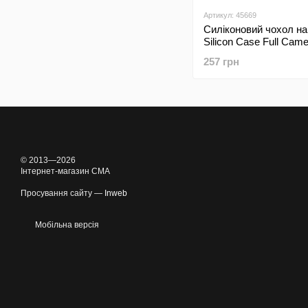
Артикул: 45669
Силіконовий чохол н
Silicon Case Full Cam
Lakshmi для Samsung
257 грн
Galaxy A715 Black/Чо
© 2013—2026
Інтернет-магазин CMA
Просування сайту —
Inweb
Мобільна версія