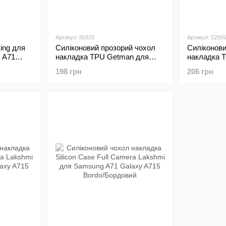
Артикул: 80325
Артикул: 52565
ing для
Силіконовий прозорий чохол
Силіконови
 A71
накладка TPU Getman для
накладка 
Samsung A715 Galaxy A71
для Samsu
198 грн
206 грн
Transparent/Прозорий
Transparen