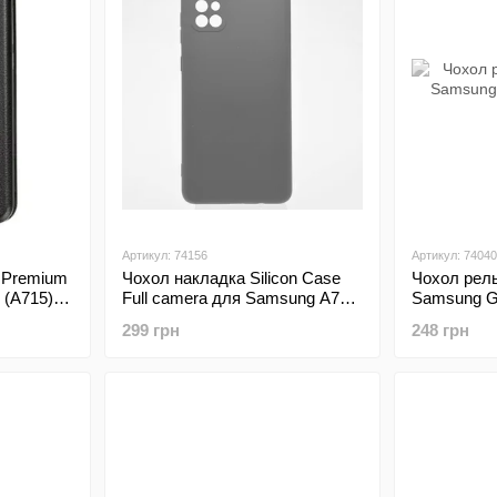
Артикул: 74156
Артикул: 74040
 Premium
Чохол накладка Silicon Case
Чохол рель
 (A715)
Full camera для Samsung A715
Samsung Ga
Galaxy A71 Black/Чорний
Black
299 грн
248 грн