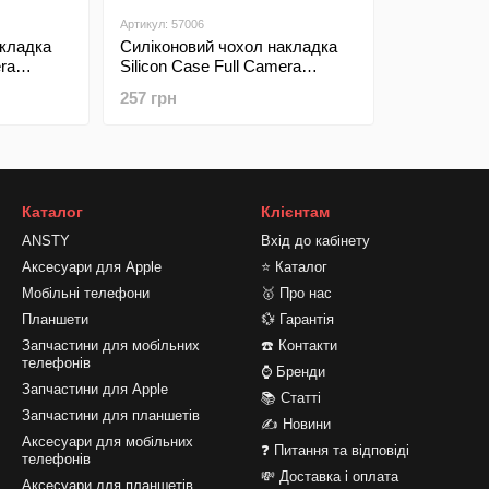
Артикул: 57006
акладка
Силіконовий чохол накладка
era
Silicon Case Full Camera
 A71
Lakshmi для Samsung A71
257 грн
рний
Galaxy A715 Bordo/Бордовий
Каталог
Клієнтам
ANSTY
Вхід до кабінету
Аксесуари для Apple
⭐ Каталог
Мобільні телефони
🥇 Про нас
Планшети
💱 Гарантія
Запчастини для мобільних
☎️ Контакти
телефонів
⌚ Бренди
Запчастини для Apple
📚 Статті
Запчастини для планшетів
✍ Новини
Аксесуари для мобільних
❓ Питання та відповіді
телефонів
💸 Доставка і оплата
Аксесуари для планшетів