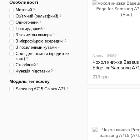
Особливості
Матовий
5
Об'ємний (рельєфний)
1
Однотонний
5
Протиударний
2
З захистом камери
5
З мікрофіброю всередині
5
З посиленими кутами
2
Слот для візитки (кредитних
Артикул: 84080
карт)
5
Чохол книжка Baseus
Стьобаний
1
Edge for Samsung A71
Функція підставки
5
(Red)
213 грн
Модель телефону
Samsung A715 Galaxy A71
1