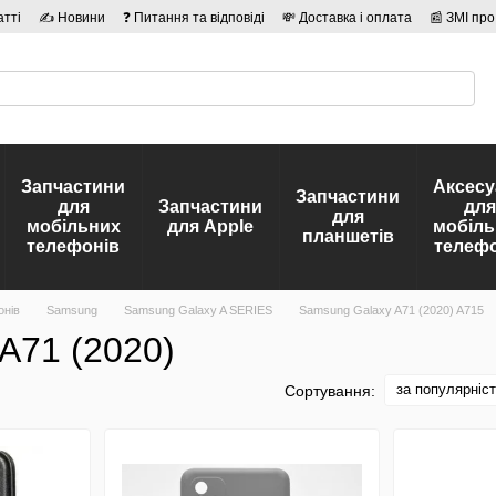
атті
✍ Новини
❓ Питання та відповіді
💸 Доставка і оплата
📰 ЗМІ про
сті
🛡️ Договір публічної оферти
👤 Автори
Запчастини
Аксесу
Запчастини
для
Запчастини
для
для
мобільних
для Apple
мобіль
планшетів
телефонів
телефо
онів
Samsung
Samsung Galaxy A SERIES
Samsung Galaxy A71 (2020) A715
A71 (2020)
за популярніс
Сортування: