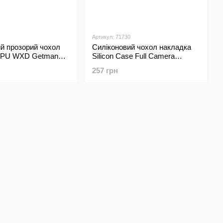
Артикул: 71730
й прозорий чохол
Силіконовий чохол накладка
TPU WXD Getman
Silicon Case Full Camera
ng A71 Galaxy A715
Lakshmi для Samsung A71
257 грн
t
Galaxy A715 Dasheen/Світло-
фіолетовий