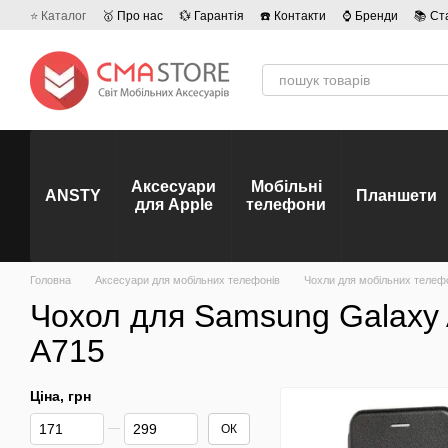
Перейти до основного контенту
⭐ Каталог
🥇 Про нас
💱 Гарантія
☎️ Контакти
⌚ Бренди
📚 Ст
💡 Наші вакансії
💬 Відгуки про магазин
🤝 Політика конфіденційно
Аксесуари
Мобільні
ANSTY
Планшети
для Apple
телефони
Головна
Аксесуари для мобільних телефонів
Чохли для мобільних телеф
Чохол для Samsung Galaxy 
A715
Ціна, грн
Від Ціна, грн
До Ціна, грн
ОК