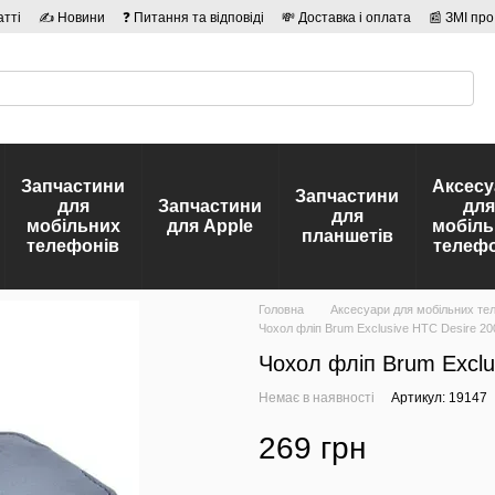
атті
✍ Новини
❓ Питання та відповіді
💸 Доставка і оплата
📰 ЗМІ про
сті
🛡️ Договір публічної оферти
👤 Автори
Запчастини
Аксесу
Запчастини
для
Запчастини
для
для
мобільних
для Apple
мобіль
планшетів
телефонів
телефо
Головна
Аксесуари для мобільних те
Чохол фліп Brum Exclusive HTC Desire 20
Чохол фліп Brum Exclu
Немає в наявності
Артикул: 19147
269 грн