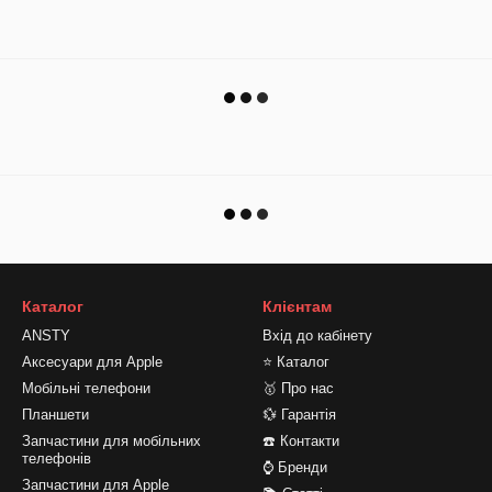
Каталог
Клієнтам
ANSTY
Вхід до кабінету
Аксесуари для Apple
⭐ Каталог
Мобільні телефони
🥇 Про нас
Планшети
💱 Гарантія
Запчастини для мобільних
☎️ Контакти
телефонів
⌚ Бренди
Запчастини для Apple