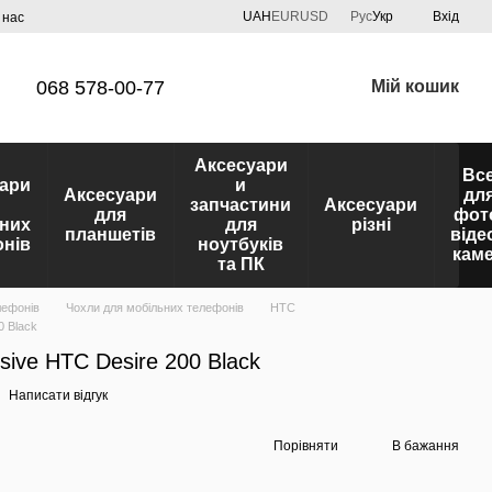
UAH
EUR
USD
Рус
Укр
Вхід
 нас
068 578-00-77
Мій кошик
Аксесуари
Вс
ари
и
Аксесуари
дл
запчастини
Аксесуари
для
фот
них
для
різні
планшетів
віде
нів
ноутбуків
кам
та ПК
лефонів
Чохли для мобільних телефонів
HTC
0 Black
sive HTC Desire 200 Black
Написати відгук
Порівняти
В бажання