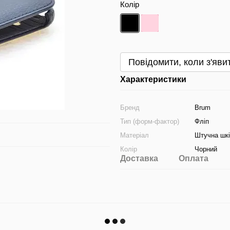
Колір
Повідомити, коли з'яви
Характеристики
Бренд
Brum
Тип (форм-фактор)
Фліп
Матеріал
Штучна шк
Колір
Чорний
Доставка
Оплата