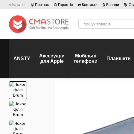
Перейти до основного контенту
⭐ Каталог
🥇 Про нас
💱 Гарантія
☎️ Контакти
⌚ Бренди
📚 Ст
💡 Наші вакансії
💬 Відгуки про магазин
🤝 Політика конфіденційно
Аксесуари
Мобільні
ANSTY
Планшети
для Apple
телефони