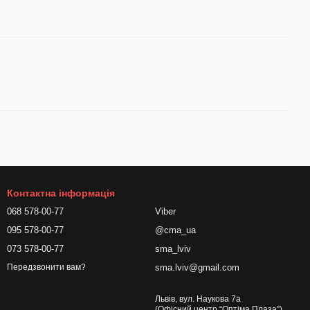
Контактна інформація
068 578-00-77
Viber
095 578-00-77
@cma_ua
073 578-00-77
sma_lviv
sma.lviv@gmail.com
Передзвонити вам?
Львів, вул. Наукова 7а
(Офісний центр “Оптіма Плаза”)