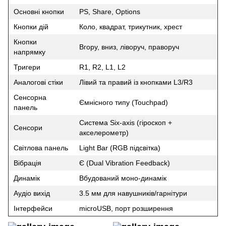
Основні кнопки
PS, Share, Options
Кнопки дій
Коло, квадрат, трикутник, хрест
Кнопки
Вгору, вниз, ліворуч, праворуч
напрямку
Тригери
R1, R2, L1, L2
Аналогові стіки
Лівий та правий із кнопками L3/R3
Сенсорна
Ємнісного типу (Touchpad)
панель
Система Six-axis (гіроскоп +
Сенсори
акселерометр)
Світлова панель
Light Bar (RGB підсвітка)
Вібрація
Є (Dual Vibration Feedback)
Динамік
Вбудований моно-динамік
Аудіо вихід
3.5 мм для навушників/гарнітури
Інтерфейси
microUSB, порт розширення