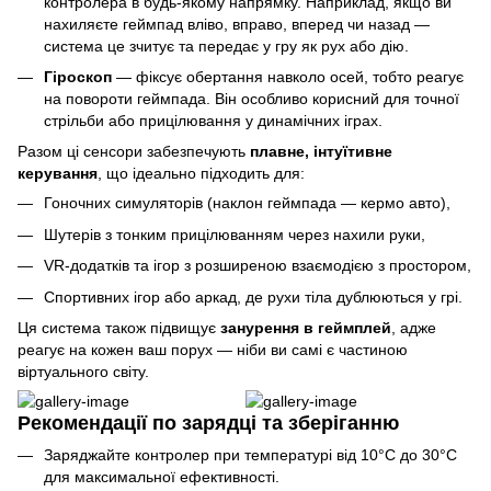
контролера в будь-якому напрямку. Наприклад, якщо ви
нахиляєте геймпад вліво, вправо, вперед чи назад —
система це зчитує та передає у гру як рух або дію.
Гіроскоп
— фіксує обертання навколо осей, тобто реагує
на повороти геймпада. Він особливо корисний для точної
стрільби або прицілювання у динамічних іграх.
Разом ці сенсори забезпечують
плавне, інтуїтивне
керування
, що ідеально підходить для:
Гоночних симуляторів (наклон геймпада — кермо авто),
Шутерів з тонким прицілюванням через нахили руки,
VR-додатків та ігор з розширеною взаємодією з простором,
Спортивних ігор або аркад, де рухи тіла дублюються у грі.
Ця система також підвищує
занурення в геймплей
, адже
реагує на кожен ваш порух — ніби ви самі є частиною
віртуального світу.
Рекомендації по зарядці та зберіганню
Заряджайте контролер при температурі від 10°C до 30°C
для максимальної ефективності.