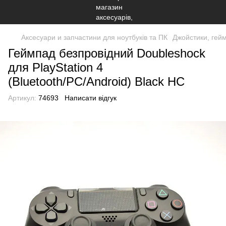
Аксесуари и запчастини для ноутбуків та ПК
Джойстики, гей
Геймпад безпровідний Doubleshock
для PlayStation 4
(Bluetooth/PC/Android) Black HC
Артикул:
74693
Написати відгук