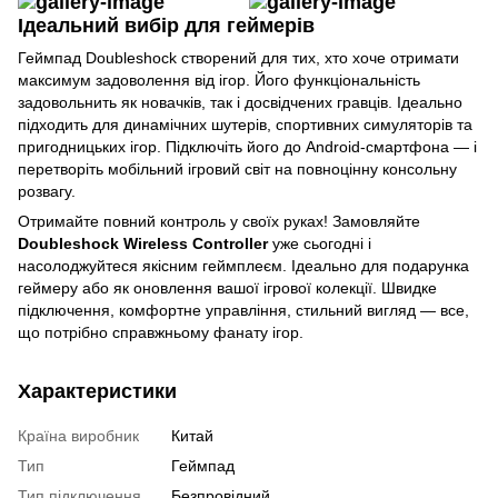
Ідеальний вибір для геймерів
Геймпад Doubleshock створений для тих, хто хоче отримати
максимум задоволення від ігор. Його функціональність
задовольнить як новачків, так і досвідчених гравців. Ідеально
підходить для динамічних шутерів, спортивних симуляторів та
пригодницьких ігор. Підключіть його до Android-смартфона — і
перетворіть мобільний ігровий світ на повноцінну консольну
розвагу.
Отримайте повний контроль у своїх руках! Замовляйте
Doubleshock Wireless Controller
уже сьогодні і
насолоджуйтеся якісним геймплеєм. Ідеально для подарунка
геймеру або як оновлення вашої ігрової колекції. Швидке
підключення, комфортне управління, стильний вигляд — все,
що потрібно справжньому фанату ігор.
Характеристики
Країна виробник
Китай
Тип
Геймпад
Тип підключення
Безпровідний