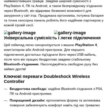
найвимогливіших гравців. Завдяки широкій сумісності з
PlayStation 4, ПК та Android, а також безпровідному з’єднанню
через Bluetooth, він відкриває безмежні можливості для
занурення у світ ігор. Продумана ергономіка, потужна батарея
та точна сенсорна панель роблять його надійним партнером у
кожній ігровій сесії.
Універсальна сумісність і легке підключення
Цей геймпад легко синхронізується з вашою
PlayStation 4
,
комп’ютером або Android-пристроєм. Для першого
підключення достатньо під'єднати його через USB-кабель,
після чого він працює бездротово завдяки стабільному
Bluetooth-з'єднанню
. Насолоджуйтесь свободою руху без
зайвих дротів!
Ключові переваги Doubleshock Wireless
Controller
Бездротова свобода:
надійне Bluetooth-з'єднання з PS4,
ПК та Android-пристроями.
Покращений дизайн:
ергономічна форма та антиковзка
поверхня забезпечують комфорт навіть під час тривалих