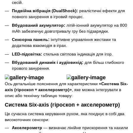
сесій.
Подвійна вібрація (DualShock):
реалістичні ефекти для
повного занурення в ігровий процес.
Вбудований акумулятор:
літій-іонний акумулятор на 800
mAh забезпечує довготривалу гру без підзарядки.
Сенсорна панель:
інтуїтивне управління жестами та
додаткова взаємодія в іграх.
LED-підсвітка:
стильна світлова індикація для ігор.
Вбудований динамік і аудіовихід:
для більш глибокого
ігрового занурення.
Ось детальніше пояснення для характеристики
«Система Six-
axis (гіроскоп + акселерометр)»
, яке можна інтегрувати в
опис або технічну таблицю товару:
Система Six-axis (гіроскоп + акселерометр)
Це сучасна система керування рухом, яка поєднує в собі два
високоточних сенсори:
Акселерометр
— визначає лінійне прискорення та нахили