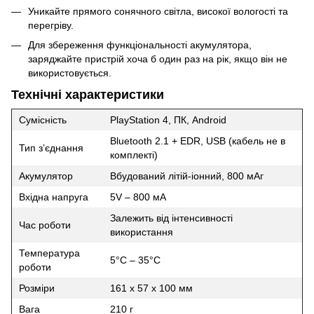
Уникайте прямого сонячного світла, високої вологості та
перегріву.
Для збереження функціональності акумулятора,
заряджайте пристрій хоча б один раз на рік, якщо він не
використовується.
Технічні характеристики
Сумісність
PlayStation 4, ПК, Android
Bluetooth 2.1 + EDR, USB (кабель не в
Тип з’єднання
комплекті)
Акумулятор
Вбудований літій-іонний, 800 мАг
Вхідна напруга
5V – 800 мА
Залежить від інтенсивності
Час роботи
використання
Температура
5°C – 35°C
роботи
Розміри
161 x 57 x 100 мм
Вага
210 г