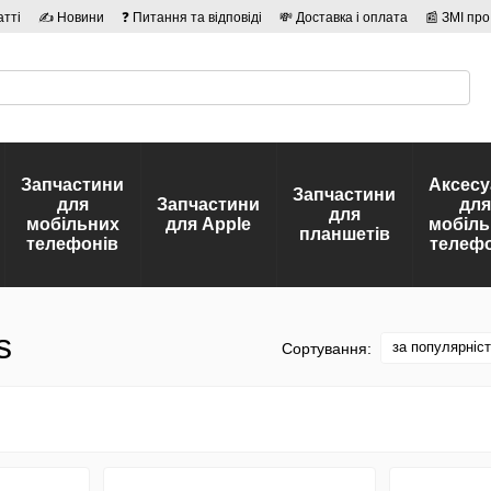
атті
✍ Новини
❓ Питання та відповіді
💸 Доставка і оплата
📰 ЗМІ про
сті
🛡️ Договір публічної оферти
👤 Автори
Запчастини
Аксесу
Запчастини
для
Запчастини
для
для
мобільних
для Apple
мобіль
планшетів
телефонів
телефо
s
за популярніс
Сортування: