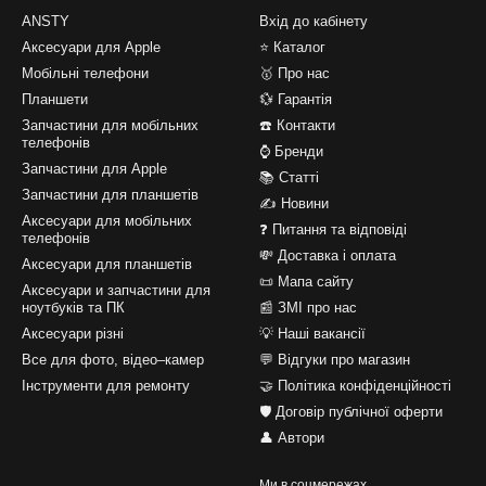
ANSTY
Вхід до кабінету
Аксесуари для Apple
⭐ Каталог
Мобільні телефони
🥇 Про нас
Планшети
💱 Гарантія
Запчастини для мобільних
☎️ Контакти
телефонів
⌚ Бренди
Запчастини для Apple
📚 Статті
Запчастини для планшетів
✍ Новини
Аксесуари для мобільних
❓ Питання та відповіді
телефонів
💸 Доставка і оплата
Аксесуари для планшетів
📜 Мапа сайту
Аксесуари и запчастини для
ноутбуків та ПК
📰 ЗМІ про нас
Аксесуари різні
💡 Наші вакансії
Все для фото, відео–камер
💬 Відгуки про магазин
Інструменти для ремонту
🤝 Політика конфіденційності
🛡️ Договір публічної оферти
👤 Автори
Ми в соцмережах