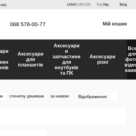
UAH
EUR
USD
Рус
Укр
Вхід
 нас
068 578-00-77
Мій кошик
Аксесуари
Вс
ари
и
Аксесуари
дл
запчастини
Аксесуари
для
фот
них
для
різні
планшетів
віде
нів
ноутбуків
кам
та ПК
тю
спочатку дешевше
за назвою
Відображення: