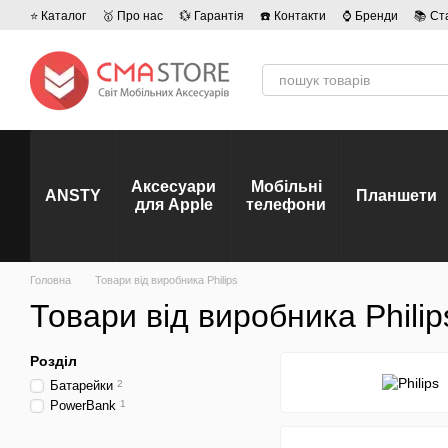
Перейти до основного контенту
⭐ Каталог
🥇 Про нас
💱 Гарантія
☎️ Контакти
⌚ Бренди
📚 Ст
💡 Наші вакансії
💬 Відгуки про магазин
🤝 Політика конфіденційно
Аксесуари
Мобільні
ANSTY
Планшети
для Apple
телефони
Головна
Товари від виробника Philips
Товари від виробника Philip
Розділ
Батарейки
2
PowerBank
1