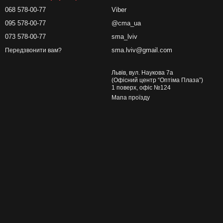
068 578-00-77
Viber
095 578-00-77
@cma_ua
073 578-00-77
sma_lviv
sma.lviv@gmail.com
Передзвонити вам?
Львів, вул. Наукова 7а
(Офісний центр “Оптіма Плаза”)
1 поверх, офіс №124
Мапа проїзду