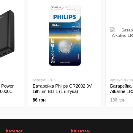
Артикул: 92418
Артикул: 93575
р Power
Батарейка Philips CR2032 3V
Батарейка 
20000
Lithium BLI 1 (1 штука)
Alkaline L
size D
86 грн
138 грн
Каталог
Клієнтам