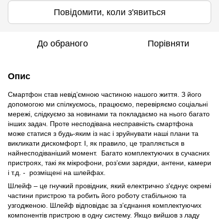
Повідомити, коли з'явиться
До обраного
Порівняти
Опис
Смартфон став невід’ємною частиною нашого життя. З його
допомогою ми спілкуємось, працюємо, перевіряємо соціальні
мережі, слідкуємо за новинами та покладаємо на нього багато
інших задач. Проте несподівана несправність смартфона
може статися з будь-яким із нас і зруйнувати наші плани та
викликати дискомфорт. І, як правило, це трапляється в
найнесподіваніший момент. Багато комплектуючих в сучасних
пристроях, такі як мікрофони, роз’єми зарядки, антени, камери
і т.д. - розміщені на шлейфах.
Шлейф – це гнучкий провідник, який електрично з'єднує окремі
частини пристрою та робить його роботу стабільною та
узгодженою. Шлейф відповідає за з’єднання комплектуючих
компонентів пристрою в одну систему. Якщо вийшов з ладу