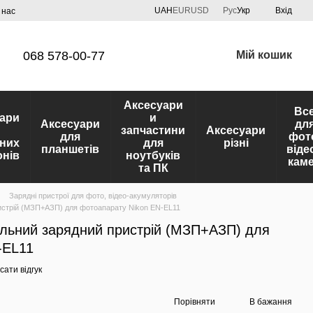
UAH
EUR
USD
Рус
Укр
Вхід
 нас
068 578-00-77
Мій кошик
Аксесуари
Вс
ари
и
Аксесуари
дл
запчастини
Аксесуари
для
фот
них
для
різні
планшетів
віде
нів
ноутбуків
кам
та ПК
Зарядні пристрої для фото, відео-акумуляторів
истрій (МЗП+АЗП) для фотоапарату Nikon EN-EL11
льний зарядний пристрій (МЗП+АЗП) для
-EL11
ати відгук
Порівняти
В бажання