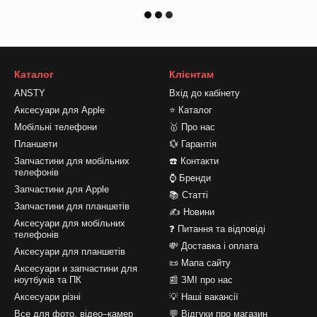
Каталог
Клієнтам
ANSTY
Вхід до кабінету
Аксесуари для Apple
⭐ Каталог
Мобільні телефони
🥇 Про нас
Планшети
💱 Гарантія
Запчастини для мобільних
☎️ Контакти
телефонів
⌚ Бренди
Запчастини для Apple
📚 Статті
Запчастини для планшетів
✍ Новини
Аксесуари для мобільних
❓ Питання та відповіді
телефонів
💸 Доставка і оплата
Аксесуари для планшетів
📜 Мапа сайту
Аксесуари и запчастини для
ноутбуків та ПК
📰 ЗМІ про нас
Аксесуари різні
💡 Наші вакансії
Все для фото, відео–камер
💬 Відгуки про магазин