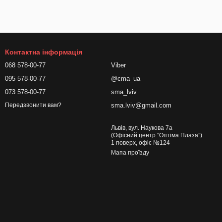
Контактна інформація
068 578-00-77
Viber
095 578-00-77
@cma_ua
073 578-00-77
sma_lviv
sma.lviv@gmail.com
Передзвонити вам?
Львів, вул. Наукова 7а
(Офісний центр “Оптіма Плаза”)
1 поверх, офіс №124
Мапа проїзду