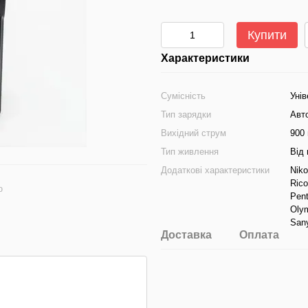
Купити
Характеристики
Сумісність
Унів
Тип зарядки
Авт
Вихідний струм
900
Тип живлення
Від
Додаткові характеристики
Niko
Rico
ю
Pent
Oly
San
Доставка
Оплата