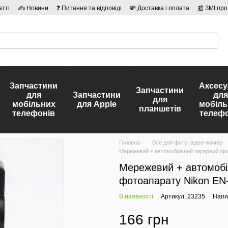
атті
✍ Новини
❓ Питання та відповіді
💸 Доставка і оплата
📰 ЗМІ про
сті
🛡️ Договір публічної оферти
👤 Автори
Запчастини
Аксесу
Запчастини
для
Запчастини
для
для
мобільних
для Apple
мобіль
планшетів
телефонів
телефо
Головна
Все для фото, відео–камер
Мережевий + автомобільний зарядний пр
Мережевий + автомобі
фотоапарату Nikon EN
В наявності
Артикул: 23235
Напис
166 грн