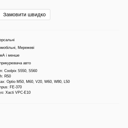
Замовити швидко
ерсальні
омобільні, Мережеві
 мА і менше
 прикурювача авто
n: Coolpix S550, S560
h: R50
ax: Optio M50, M60, V20, W60, W80, L50
mpus: FE-370
yo: Xacti VPC-E10