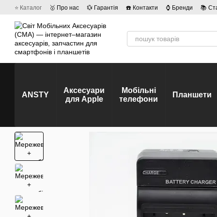
Перейти до основного контенту
⭐ Каталог
🥇 Про нас
💱 Гарантія
☎️ Контакти
⌚ Бренди
📚 Ст
💡 Наші вакансії
💬 Відгуки про магазин
🤝 Політика конфіденційно
Аксесуари
Мобільні
ANSTY
Планшети
для Apple
телефони