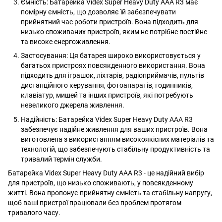
Ємність: Батарейка Videx Super Heavy Duty AAA R3 має
помірну ємність, що дозволяє їй забезпечувати
прийнятний час роботи пристроїв. Вона підходить для
низько споживаних пристроїв, яким не потрібне постійне
та високе енергоживлення.
Застосування: Ця батарея широко використовується у
багатьох пристроях повсякденного використання. Вона
підходить для іграшок, ліхтарів, радіоприймачів, пультів
дистанційного керування, фотоапаратів, годинників,
клавіатур, мишей та інших пристроїв, які потребують
невеликого джерела живлення.
Надійність: Батарейка Videx Super Heavy Duty AAA R3
забезпечує надійне живлення для ваших пристроїв. Вона
виготовлена з використанням високоякісних матеріалів та
технологій, що забезпечують стабільну продуктивність та
тривалий термін служби.
Батарейка Videx Super Heavy Duty AAA R3 - це надійний вибір
для пристроїв, що низько споживають, у повсякденному
житті. Вона пропонує прийнятну ємність та стабільну напругу,
щоб ваші пристрої працювали без проблем протягом
тривалого часу.