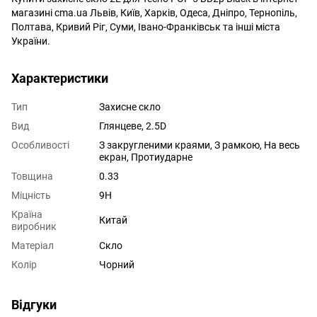
магазині cmа.ua Львів, Київ, Харків, Одеса, Дніпро, Тернопіль,
Полтава, Кривий Ріг, Суми, Івано-Франківськ та інші міста
України.
Характеристики
Тип
Захисне скло
Вид
Глянцеве, 2.5D
Особливості
З закругленими краями
,
З рамкою
,
На весь
екран
,
Протиударне
Товщина
0.33
Міцність
9H
Країна
Китай
виробник
Матеріал
Скло
Колір
Чорний
Відгуки