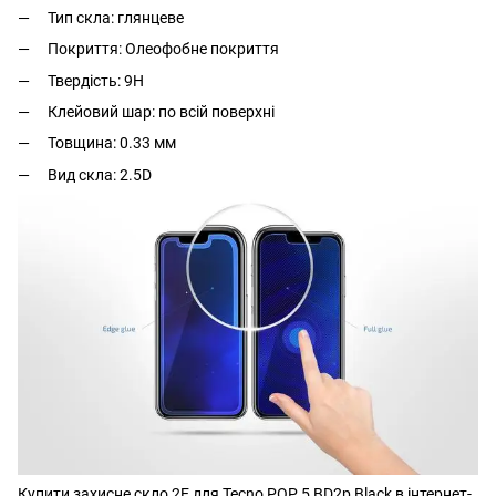
Тип скла: глянцеве
Покриття: Олеофобне покриття
Твердість: 9Н
Клейовий шар: по всій поверхні
Товщина: 0.33 мм
Вид скла: 2.5D
Купити захисне скло 2E для Tecno POP 5 BD2p Black в інтернет-