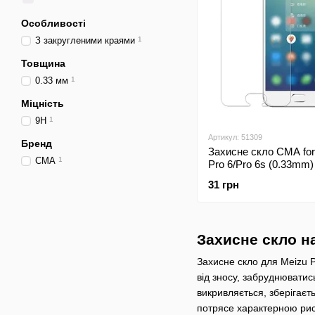
Особливості
З закругленими краями
1
Товщина
0.33 мм
1
Міцність
9H
1
Артикул: 51309
Бренд
Захисне скло CMA for
CMA
1
Pro 6/Pro 6s (0.33mm)
пакет
31 грн
Захисне скло на
Захисне скло для Meizu P
від зносу, забруднюватис
викривляється, зберігає
потрясе характерною рисо