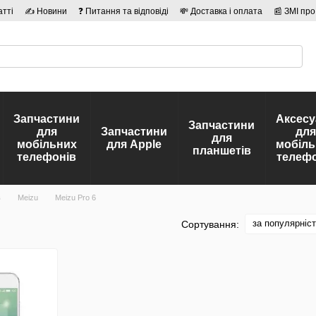
атті
✍ Новини
❓ Питання та відповіді
💸 Доставка і оплата
📰 ЗМІ про
сті
🛡️ Договір публічної оферти
👤 Автори
Запчастини
Аксесу
Запчастини
для
Запчастини
для
для
мобільних
для Apple
мобіль
планшетів
телефонів
телефо
в
Meizu
Meizu Pro 6
за популярніс
Сортування: