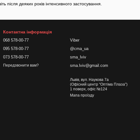
ть після деяких років інтенсивного застосування.
Контактна інформація
068 578-00-77
Viber
095 578-00-77
@cma_ua
073 578-00-77
sma_lviv
sma.lviv@gmail.com
Передзвонити вам?
Львів, вул. Наукова 7а
(Офісний центр “Оптіма Плаза”)
1 поверх, офіс №124
Мапа проїзду