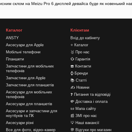
хисним склом на Meizu Pro 6 дисплей девайса буде як новенький наві
Каталог
Клієнтам
ANSTY
Вхід до кабінету
Аксесуари для Apple
⭐ Каталог
Мобільні телефони
🥇 Про нас
Планшети
💱 Гарантія
Запчастини для мобільних
☎️ Контакти
телефонів
⌚ Бренди
Запчастини для Apple
📚 Статті
Запчастини для планшетів
✍ Новини
Аксесуари для мобільних
❓ Питання та відповіді
телефонів
💸 Доставка і оплата
Аксесуари для планшетів
📜 Мапа сайту
Аксесуари и запчастини для
ноутбуків та ПК
📰 ЗМІ про нас
Аксесуари різні
💡 Наші вакансії
Все для фото, відео–камер
💬 Відгуки про магазин