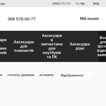
UAH
EUR
USD
Рус
Укр
Вхід
 нас
068 578-00-77
Мій кошик
Аксесуари
Вс
ари
и
Аксесуари
дл
запчастини
Аксесуари
для
фот
них
для
різні
планшетів
віде
нів
ноутбуків
кам
та ПК
тю
спочатку дешевше
за назвою
Відображення: