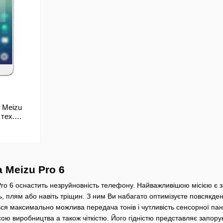
 Meizu
 тех.
 Meizu Pro 6
ro 6 оснастить незруйновність телефону. Найважливішою місією є з
ь, плям або навіть тріщин. З ним Ви набагато оптимізуєте повсякд
ться максимально можлива передача тонів і чутливість сенсорної п
ю виробництва а також чіткістю. Його гідністю представляє запорука