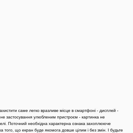
ахистити саме легко вразливе місце в смартфоні - дисплей -
енне застосування улюбленим пристроєм - картинка не
анелі. Поточний необхідна характерна ознака захоплююче
 того, що екран буде якомога довше цілим і без змін. І будьте