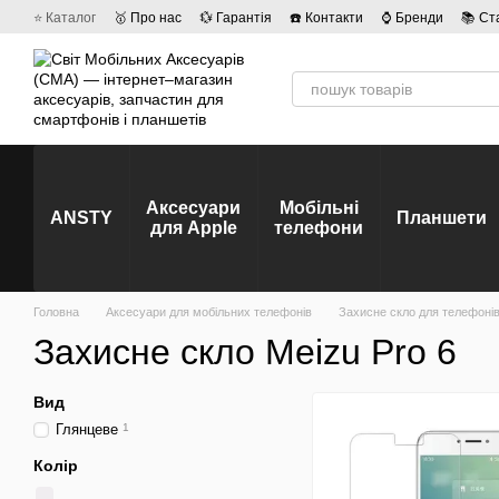
Перейти до основного контенту
⭐ Каталог
🥇 Про нас
💱 Гарантія
☎️ Контакти
⌚ Бренди
📚 Ст
💡 Наші вакансії
💬 Відгуки про магазин
🤝 Політика конфіденційно
Аксесуари
Мобільні
ANSTY
Планшети
для Apple
телефони
Головна
Аксесуари для мобільних телефонів
Захисне скло для телефоні
Захисне скло Meizu Pro 6
Вид
Глянцеве
1
Колір