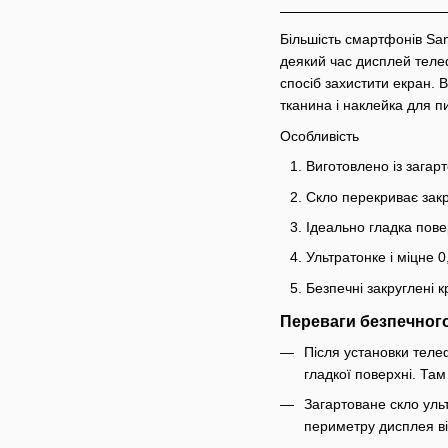
Більшість смартфонів Sam
деякий час дисплей телеф
спосіб захистити екран. 
тканина і наклейка для пи
Особливість
Виготовлено із загарт
Скло перекриває закр
Ідеально гладка пове
Ультратонке і міцне 
Безпечні закруглені к
Переваги безпечного
Після установки теле
гладкої поверхні. Та
Загартоване скло уль
периметру дисплея від