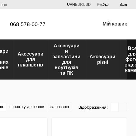
UAH
EUR
USD
Рус
Укр
Вхід
 нас
068 578-00-77
Мій кошик
Аксесуари
Вс
ари
и
Аксесуари
дл
запчастини
Аксесуари
для
фот
них
для
різні
планшетів
віде
нів
ноутбуків
кам
та ПК
тю
спочатку дешевше
за назвою
Відображення: