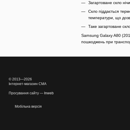
Загартоване скло нічи
Скло піддається термо
температури, що дозв
Таке загартоване скло
Samsung Galaxy A80 (2019
пошкоджень при транспор
© 2013—2026
Інтернет-магазин CMA
Просування сайту —
Inweb
Мобільна версія