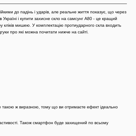
йкими до падінь і ударів, але реальне життя показує, що через
 Україні і купити захисне скло на самсунг A80 - це кращий
у кліків мишею. У комплектацію протиударного скла входить
ідгуки про які можна почитати нижче на сайті.
е такою ж виразною, тому що ви отримаєте ефект ідеально
ластивості. Також смартфон буде захищений по всьому