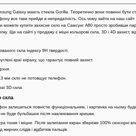
sung Galaxy мають стекла Gorilla. Теоретично вони повинні бути сті
ону все таки прийде в непридатність. Ось чому зайти на наш сайт в
Ви можете купити захисне скло на Самсунг A80 просто зробивши пар
лку. Ще на сайті у продажу є міцні кольорові скла, 3D і 4D захист, в
ованого скла індексу 9Н твердості.
углені краї екрану, що гарантує повний захист.
рхня.
0,3 мм скло не потовщує телефон.
раї 3D-скла.
 скла
фон залишиться повністю функціональним, і картинка на ньому буд
м не буде бульбашок після наклеювання кришки.
тра тонке і міцне. Після залипання екран збереже 100% сенсорні в
 жирних слідів і відбитків пальців.