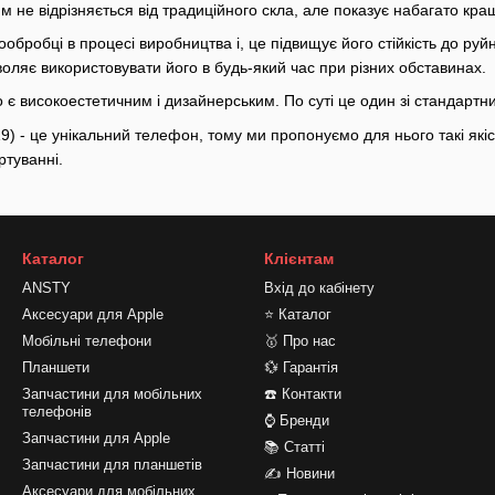
м не відрізняється від традиційного скла, але показує набагато кращ
обробці в процесі виробництва і, це підвищує його стійкість до руй
оляє використовувати його в будь-який час при різних обставинах.
 є високоестетичним і дизайнерським. По суті це один зі стандартн
) - це унікальний телефон, тому ми пропонуємо для нього такі якіс
туванні.
Каталог
Клієнтам
ANSTY
Вхід до кабінету
Аксесуари для Apple
⭐ Каталог
Мобільні телефони
🥇 Про нас
Планшети
💱 Гарантія
Запчастини для мобільних
☎️ Контакти
телефонів
⌚ Бренди
Запчастини для Apple
📚 Статті
Запчастини для планшетів
✍ Новини
Аксесуари для мобільних