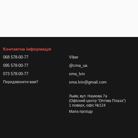
Контактна інформація
068 578-00-77
Viber
095 578-00-77
@cma_ua
073 578-00-77
sma_lviv
sma.lviv@gmail.com
Передзвонити вам?
Львів, вул. Наукова 7а
(Офісний центр “Оптіма Плаза”)
1 поверх, офіс №124
Мапа проїзду