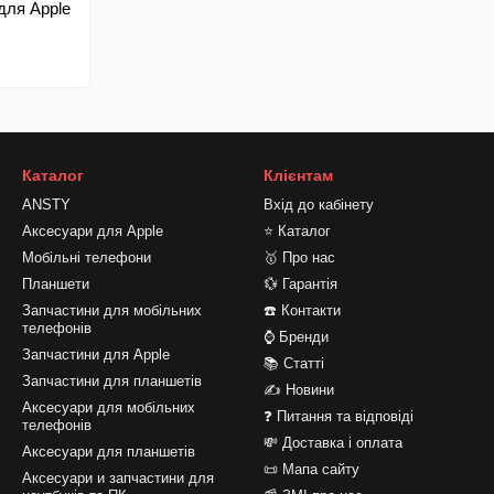
для Apple
9mm
Каталог
Клієнтам
ANSTY
Вхід до кабінету
Аксесуари для Apple
⭐ Каталог
Мобільні телефони
🥇 Про нас
Планшети
💱 Гарантія
Запчастини для мобільних
☎️ Контакти
телефонів
⌚ Бренди
Запчастини для Apple
📚 Статті
Запчастини для планшетів
✍ Новини
Аксесуари для мобільних
❓ Питання та відповіді
телефонів
💸 Доставка і оплата
Аксесуари для планшетів
📜 Мапа сайту
Аксесуари и запчастини для