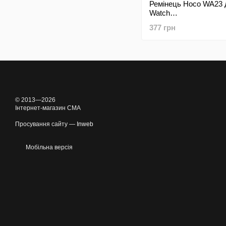
Ремінець Hoco WA23 
Watch
42mm/44mm/45mm/4
377 грн
Leather Black
© 2013—2026
Інтернет-магазин CMA
Просування сайту —
Inweb
Мобільна версія