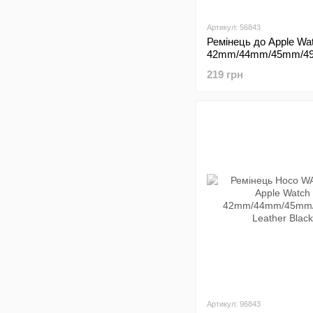
Артикул: 56843
Ремінець до Apple Wa
42mm/44mm/45mm/4
Magic Lock Grey (Сіри
219 грн
Артикул: 96843