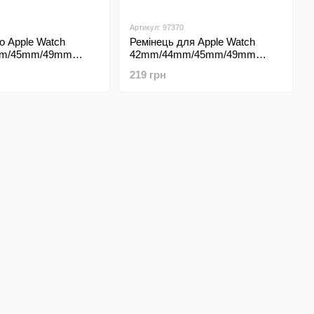
Артикул: 97370
о Apple Watch
Ремінець для Apple Watch
m/45mm/49mm
42mm/44mm/45mm/49mm
 White (Білий)
Ocean Band Black Orange
219 грн
(Чорний з оранжевим)