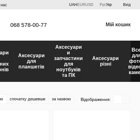
UAH
EUR
USD
Рус
Укр
Вхід
 нас
068 578-00-77
Мій кошик
Аксесуари
Вс
ари
и
Аксесуари
дл
запчастини
Аксесуари
для
фот
них
для
різні
планшетів
віде
нів
ноутбуків
кам
та ПК
тю
спочатку дешевше
за назвою
Відображення: