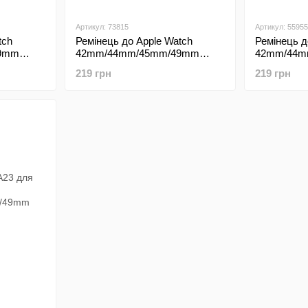
Артикул: 73815
Артикул: 55955
tch
Ремінець до Apple Watch
Ремінець д
9mm
42mm/44mm/45mm/49mm
42mm/44m
й)
Magic Lock Marsala (Бордовий)
Magic Lock
219 грн
219 грн