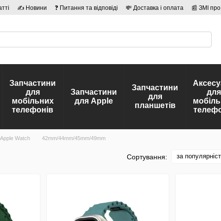
атті
✍ Новини
❓ Питання та відповіді
💸 Доставка і оплата
📰 ЗМІ про
сті
🛡️ Договір публічної оферти
👤 Автори
Запчастини
Аксесу
Запчастини
для
Запчастини
для
для
мобільних
для Apple
мобіль
планшетів
телефонів
телефо
 Apple Watch
42mm/44mm/45mm/49mm
за популярніс
Сортування: