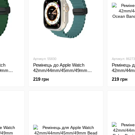
Артикул: 55830
Артикул: 86273
tch
Ремінець до Apple Watch
Ремінець д
9mm
42mm/44mm/45mm/49mm
42mm/44m
лений)
Magic Lock Pine Green (Світло
Ocean Ban
219 грн
219 грн
зелений)
(Темно-зел