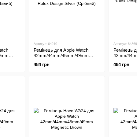
Артикул: 64210
Артикул: 84369
atch
Ремінець для Apple Watch
Ремінець д
9mm
42mm/44mm/45mm/49mm
42mm/44m
лий)
Bead Rolex Design Silver
Bead Rolex
484 грн
484 грн
(Срібний)
(Рожеве зо