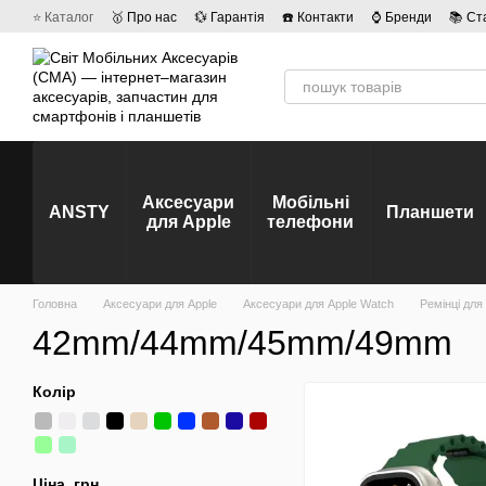
Перейти до основного контенту
⭐ Каталог
🥇 Про нас
💱 Гарантія
☎️ Контакти
⌚ Бренди
📚 Ст
💡 Наші вакансії
💬 Відгуки про магазин
🤝 Політика конфіденційно
Аксесуари
Мобільні
ANSTY
Планшети
для Apple
телефони
Головна
Аксесуари для Apple
Аксесуари для Apple Watch
Ремінці для
42mm/44mm/45mm/49mm
Колір
Ціна, грн