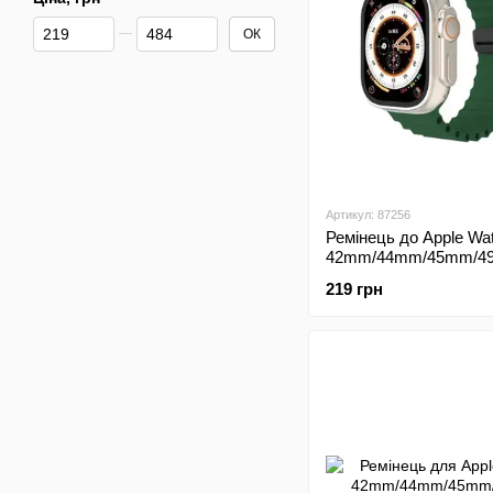
Від Ціна, грн
До Ціна, грн
ОК
Артикул: 87256
Ремінець до Apple Wa
42mm/44mm/45mm/4
Magic Lock Green (Зе
219 грн