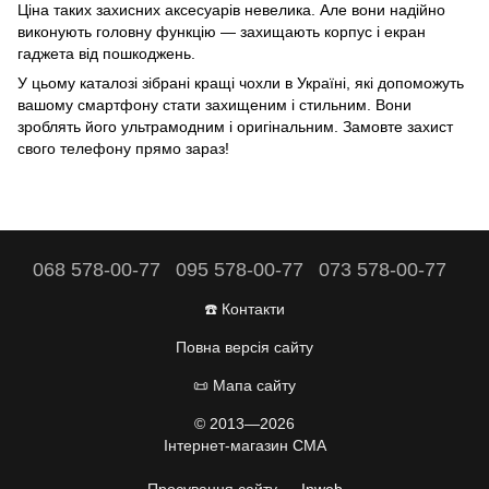
Ціна таких захисних аксесуарів невелика. Але вони надійно
виконують головну функцію — захищають корпус і екран
гаджета від пошкоджень.
У цьому каталозі зібрані кращі чохли в Україні, які допоможуть
вашому смартфону стати захищеним і стильним. Вони
зроблять його ультрамодним і оригінальним. Замовте захист
свого телефону прямо зараз!
068 578-00-77
095 578-00-77
073 578-00-77
☎️ Контакти
Повна версія сайту
📜 Мапа сайту
© 2013—2026
Інтернет-магазин CMA
Просування сайту —
Inweb