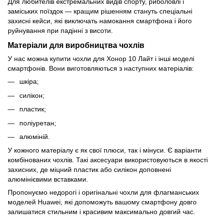
Для любителів екстремальних видів спорту, риболовлі і
заміських поїздок — кращим рішенням стануть спеціальні
захисні кейси, які виключать намокання смартфона і його
руйнування при падінні з висоти.
Матеріали для виробництва чохлів
У нас можна купити чохли для Хонор 10 Лайт і інші моделі
смартфонів. Вони виготовляються з наступних матеріалів:
шкіра;
силікон;
пластик;
поліуретан;
алюміній.
У кожного матеріалу є як свої плюси, так і мінуси. Є варіанти
комбінованих чохлів. Такі аксесуари використовуються в якості
захисних, де міцний пластик або силікон доповнені
алюмінієвими вставками.
Пропонуємо недорогі і оригінальні чохли для флагманських
моделей Huawei, які допоможуть вашому смартфону довго
залишатися стильним і красивим максимально довгий час.