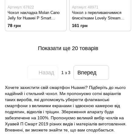
Артикул: 67822
Артикул: 48971
Чохол накладка Molan Cano
Чохол з переливаючимися
Jelly for Huawei P Smart
блискітками Lovely Stream
2019/Honor 10 Lite Black
для Huawei P Smart
78 грн
161 грн
2019/Honor 10 Lite little fairy
starter pack
Показати ще 20 товарів
Назад
Вперед
1
з 3
Хочете захистити свій смартфон Huawei? Підберіть до нього
надійний і стильний чохол. Ми пропонуємо сотні варіантів
таких виробів, які допоможуть уберегти флагманські
смартфони з великими екранами і здвоєною камерою від
подряпин, відколів і тріщин. Збереження апарату буде
забезпечене на 100%. Пропонуємо великий вибір чохлів на
Хуавей П Смарт 2019 різних видів і матеріалів виготовлення.
Впевнені, ви зможете знайти те, що вам сподобається.