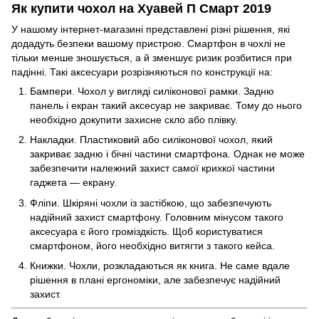
Як купити чохол на Хуавей П Смарт 2019
У нашому інтернет-магазині представлені різні рішення, які
додадуть безпеки вашому пристрою. Смартфон в чохлі не
тільки менше зношується, а й зменшує ризик розбитися при
падінні. Такі аксесуари розрізняються по конструкції на:
Бампери. Чохол у вигляді силіконової рамки. Задню
панель і екран такий аксесуар не закриває. Тому до нього
необхідно докупити
захисне скло
або плівку.
Накладки. Пластиковий або силіконової чохол, який
закриває задню і бічні частини смартфона. Однак не може
забезпечити належний захист самої крихкої частини
гаджета — екрану.
Фліпи. Шкіряні чохли із застібкою, що забезпечують
надійний захист смартфону. Головним мінусом такого
аксесуара є його громіздкість. Щоб користуватися
смартфоном, його необхідно витягти з такого кейса.
Книжки. Чохли, розкладаються як книга. Не саме вдале
рішення в плані ергономіки, але забезпечує надійний
захист.