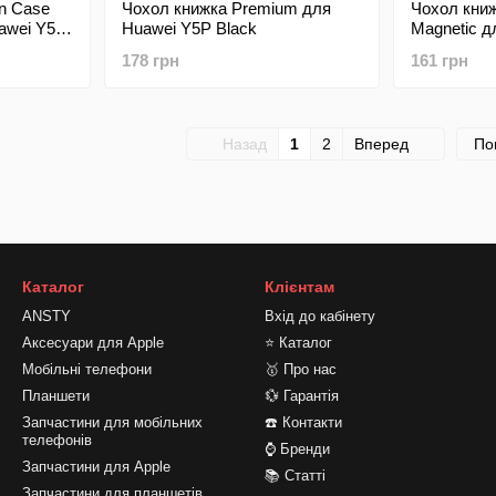
on Case
Чохол книжка Premium для
Чохол кни
uawei Y5P
Huawei Y5P Black
Magnetic д
178 грн
161 грн
Назад
1
2
Вперед
По
Каталог
Клієнтам
ANSTY
Вхід до кабінету
Аксесуари для Apple
⭐ Каталог
Мобільні телефони
🥇 Про нас
Планшети
💱 Гарантія
Запчастини для мобільних
☎️ Контакти
телефонів
⌚ Бренди
Запчастини для Apple
📚 Статті
Запчастини для планшетів