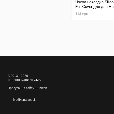
Чохол накладка Silic
Full Cover для для H
Black
114 грн
© 2013—2026
Інтернет-магазин CMA
Просування сайту —
Inweb
Мобільна версія