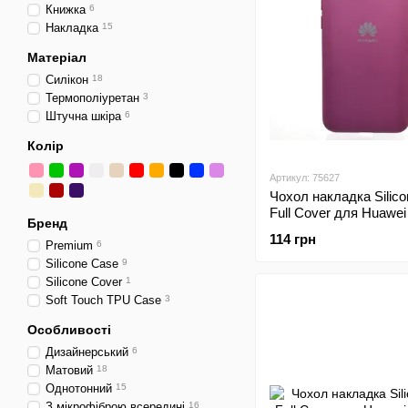
Книжка
6
Накладка
15
Матеріал
Силікон
18
Термополіуретан
3
Штучна шкіра
6
Колір
Артикул: 75627
Чохол накладка Silic
Full Cover для Huawe
Бренд
Dasheen
114 грн
Premium
6
Silicone Case
9
Silicone Cover
1
Soft Touch TPU Case
3
Особливості
Дизайнерський
6
Матовий
18
Однотонний
15
З мікрофіброю всередині
16