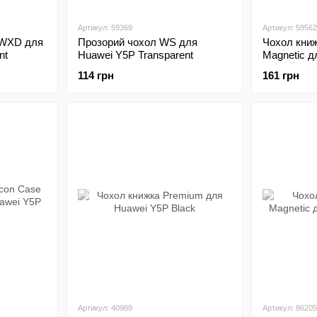
Артикул: 59369
Артикул: 59562
 WXD для
Прозорий чохол WS для
Чохол кни
nt
Huawei Y5P Transparent
Magnetic д
114 грн
161 грн
Артикул: 40989
Артикул: 86205