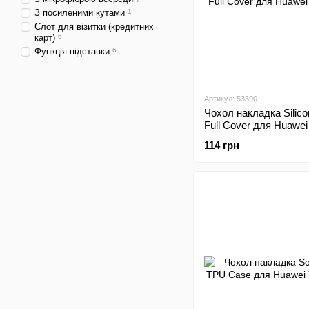
З посиленими кутами
1
Слот для візитки (кредитних
карт)
6
Функція підставки
6
Артикул: 53390
Чохол накладка Silic
Full Cover для Huawei
114 грн