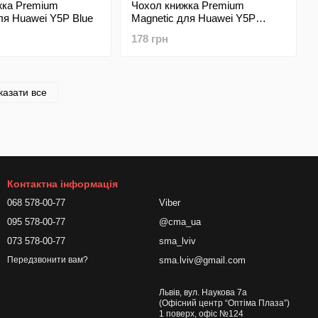
жка Premium
Чохол книжка Premium
ля Huawei Y5P Blue
Magnetic для Huawei Y5P
Marsala
178 грн
казати все
Контактна інформація
068 578-00-77
Viber
095 578-00-77
@cma_ua
073 578-00-77
sma_lviv
sma.lviv@gmail.com
Передзвонити вам?
Львів, вул. Наукова 7а
(Офісний центр “Оптіма Плаза”)
1 поверх, офіс №124