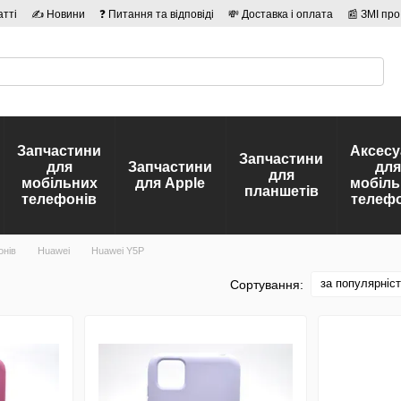
атті
✍ Новини
❓ Питання та відповіді
💸 Доставка і оплата
📰 ЗМІ про
сті
🛡️ Договір публічної оферти
👤 Автори
Запчастини
Аксесу
Запчастини
для
Запчастини
для
для
мобільних
для Apple
мобіль
планшетів
телефонів
телефо
онів
Huawei
Huawei Y5P
за популярніс
Сортування: