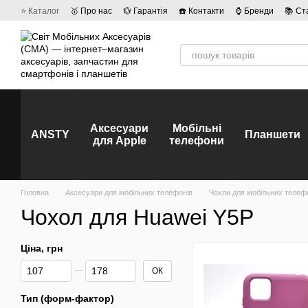
Перейти до основного контенту
⭐ Каталог
🥇 Про нас
💱 Гарантія
☎️ Контакти
⌚ Бренди
📚 Ст
💡 Наші вакансії
💬 Відгуки про магазин
🤝 Політика конфіденційно
Аксесуари
Мобільні
ANSTY
Планшети
для Apple
телефони
Головна
Аксесуари для мобільних телефонів
Чохли для мобільних телеф
Чохол для Huawei Y5P
Ціна, грн
Від Ціна, грн
До Ціна, грн
ОК
Тип (форм-фактор)