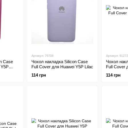
Артикул: 79708
Артикул: 91272
on Case
Чохол накладка Silicon Case
Чохол накл
i Y5P
Full Cover для Huawei Y5P Lilac
Full Cover
Red
114 грн
114 грн