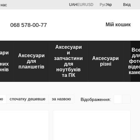
UAH
EUR
USD
Рус
Укр
Вхід
 нас
068 578-00-77
Мій кошик
Аксесуари
Вс
ари
и
Аксесуари
дл
запчастини
Аксесуари
для
фот
них
для
різні
планшетів
віде
нів
ноутбуків
кам
та ПК
тю
спочатку дешевше
за назвою
Відображення: