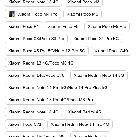
Xiaomi Redmi Note 13 4G
Xiaomi Poco M3
Xiaomi Poco M4 Pro
Xiaomi Poco M5
Xiaomi Poco F4
Xiaomi Poco F5
Xiaomi Poco F5 Pro
Xiaomi Poco X3\Poco X3 Pro
Xiaomi Poco X4 Pro 5G
Xiaomi Poco X5 Pro 5G/Note 12 Pro 5G
Xiaomi Poco C40
Xiaomi Redmi 13 4G/Poco M6 4G
Xiaomi Redmi 14C/Poco C75
Xiaomi Redmi Note 14 5G
Xiaomi Redmi Note 14 Pro 5G\Note 14 Pro Plus 5G
Xiaomi Redmi Note 13 Pro 4G/Poco M6 Pro
Xiaomi Redmi Note 14 4G
Xiaomi Redmi A5
Xiaomi Poco C71
Xiaomi Redmi Note 14 Pro 4G
Xiaomi Redmi 15C\Poco C85
Xiaomi Redmi 12