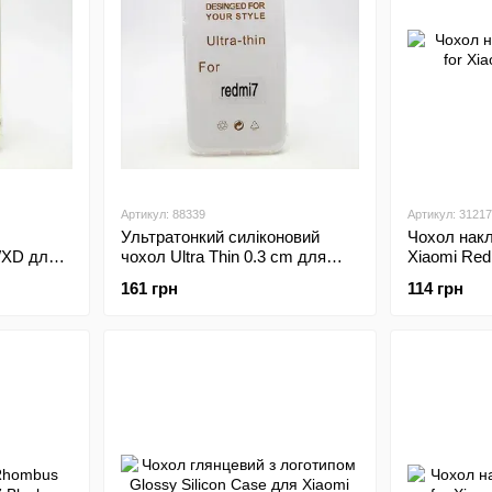
Артикул: 88339
Артикул: 31217
Ультратонкий силіконовий
Чохол нак
WXD для
чохол Ultra Thin 0.3 cm для
Xiaomi Red
рий
Xiaomi Redmi 7 Прозорий
161 грн
114 грн