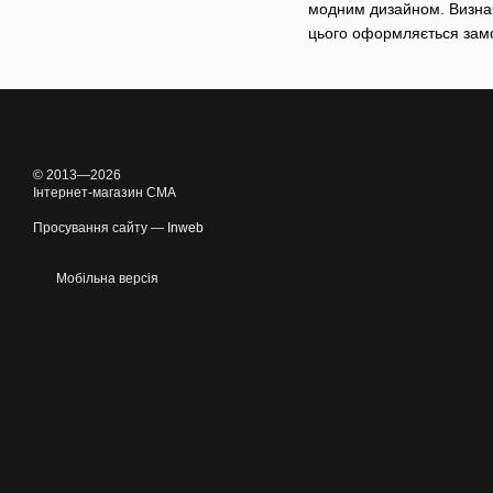
модним дизайном. Визнач
цього оформляється замо
© 2013—2026
Інтернет-магазин CMA
Просування сайту —
Inweb
Мобільна версія