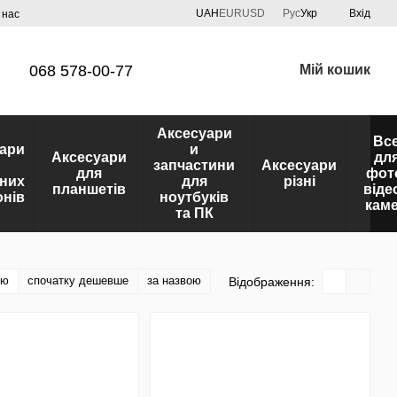
UAH
EUR
USD
Рус
Укр
Вхід
 нас
068 578-00-77
Мій кошик
Аксесуари
Вс
ари
и
Аксесуари
дл
запчастини
Аксесуари
для
фот
них
для
різні
планшетів
віде
нів
ноутбуків
кам
та ПК
тю
спочатку дешевше
за назвою
Відображення: