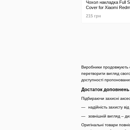
Чохол накладка Full Si
Cover for Xiaomi Redm
(C)
215 грн
Виробники продовжують с
перетворити вигляд свог
доступності пропоновани
Достаток доповнень 
Підбираючи захисні аксес
надійність захисту в
зовнішній вигляд – д
Оригінальні товари повні