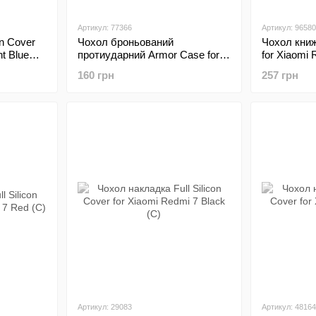
Артикул: 77366
Артикул: 96580
n Cover
Чохол броньований
Чохол книж
ht Blue
протиударний Armor Case for
for Xiaomi 
Xiaomi Redmi 7 Blue
160 грн
257 грн
Артикул: 29083
Артикул: 48164