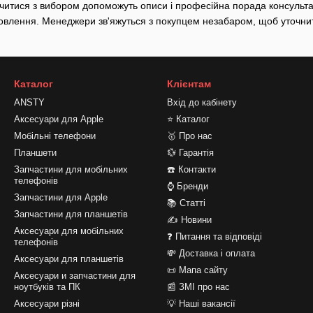
итися з вибором допоможуть описи і професійна порада консультан
влення. Менеджери зв'яжуться з покупцем незабаром, щоб уточнит
Каталог
Клієнтам
ANSTY
Вхід до кабінету
Аксесуари для Apple
⭐ Каталог
Мобільні телефони
🥇 Про нас
Планшети
💱 Гарантія
Запчастини для мобільних
☎️ Контакти
телефонів
⌚ Бренди
Запчастини для Apple
📚 Статті
Запчастини для планшетів
✍ Новини
Аксесуари для мобільних
❓ Питання та відповіді
телефонів
💸 Доставка і оплата
Аксесуари для планшетів
📜 Мапа сайту
Аксесуари и запчастини для
ноутбуків та ПК
📰 ЗМІ про нас
Аксесуари різні
💡 Наші вакансії