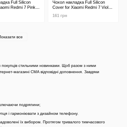
дка Full Silicon
Чохол накладка Full Silicon
iaomi Redmi 7 Pink
Cover for Xiaomi Redmi 7 Violet
(C)
161 грн
Показати все
и покупців стильними новинками. Щоб разом з ними
тернет-магазині СМА відповідні доповнення. Завдяки
 включаючи подряпини;
упця і гармоніювати з дизайном телефону.
 задоволені їх вибором. Протягом тривалого тимчасового