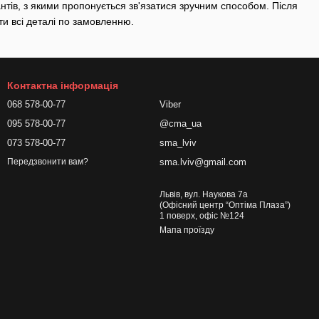
тів, з якими пропонується зв'язатися зручним способом. Після
и всі деталі по замовленню.
Контактна інформація
068 578-00-77
Viber
095 578-00-77
@cma_ua
073 578-00-77
sma_lviv
sma.lviv@gmail.com
Передзвонити вам?
Львів, вул. Наукова 7а
(Офісний центр “Оптіма Плаза”)
1 поверх, офіс №124
Мапа проїзду