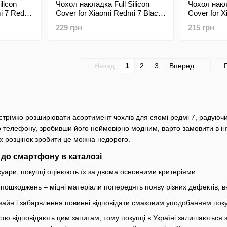
licon
Чохол накладка Full Silicon
Чохол накла
i 7 Red
Cover for Xiaomi Redmi 7 Black
Cover for X
(C)
(C)
229 грн
215 грн
Назад
1
2
3
Вперед
трімко розширювати асортимент чохлів для сяомі редмі 7, радуюч
о телефону, зробивши його неймовірно модним, варто замовити в ін
х розцінок зробити це можна недорого.
до смартфону в каталозі
уари, покупці оцінюють їх за двома основними критеріями:
ід пошкоджень – міцні матеріали попередять появу різних дефектів,
изайн і забарвлення повинні відповідати смаковим уподобанням пок
стю відповідають цим запитам, тому покупці в Україні залишаються