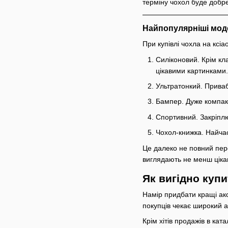
терміну чохол буде добре
Найпопулярніші мод
При купівлі чохла на ксіа
Силіконовий. Крім кл
цікавими картинками.
Ультратонкий. Прива
Бампер. Дуже компакт
Спортивний. Закріплю
Чохол-книжка. Найчас
Це далеко не повний перел
виглядають не менш ціка
Як вигідно купи
Намір придбати кращі акс
покупців чекає широкий а
Крім хітів продажів в ка