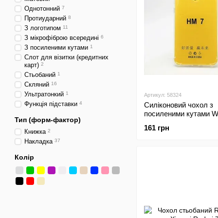
Однотонний
7
Протиударний
8
З логотипом
11
З мікрофіброю всередині
6
З посиленими кутами
1
Слот для візитки (кредитних
карт)
2
Стьобаний
1
Скляний
16
Ультратонкий
1
Артикул: 58324
Функція підставки
4
Силіконовий чохол з
посиленими кутами 
Тип (форм-фактор)
Xiaomi Redmi 7 Прозо
161 грн
Книжка
2
Накладка
37
Колір