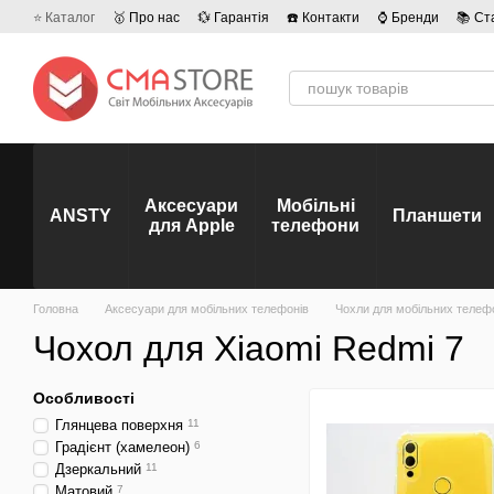
Перейти до основного контенту
⭐ Каталог
🥇 Про нас
💱 Гарантія
☎️ Контакти
⌚ Бренди
📚 Ст
💡 Наші вакансії
💬 Відгуки про магазин
🤝 Політика конфіденційно
Аксесуари
Мобільні
ANSTY
Планшети
для Apple
телефони
Головна
Аксесуари для мобільних телефонів
Чохли для мобільних телеф
Чохол для Xiaomi Redmi 7
Особливості
Глянцева поверхня
11
Градієнт (хамелеон)
6
Дзеркальний
11
Матовий
7