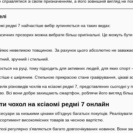
 справлятися зі своїм призначенням, а його зовнішній вигляд не по
елі
омі редмі 7 найчастіше вибір зупиняється на таких видах:
асичних прозорих можна вибрати більш оригінальні. Це можуть бути
блює невеликою товщиною. За рахунок цього абсолютно не заважає
ний, зручний і стильний.
ється на руці, тому підходить для активних людей, для яких спорт 
тіше є шкіряним. Стильною прикрасою стане гравірування, цікаві з
ік різновидів чохлів на ксіаомі редмі 7, представлених сьогодні у п
во. Всі вони добре захищають смартфон, роблячи його вигляд біль
ти чохол на ксіаомі редмі 7 онлайн
есуари за низькими цінами об'єднує багатьох покупців. Реалізувати
сортимент високоякісних товарів за чесною вартістю.
талозі регулярно з'являється багато довгоочікуваних новинок. Вони з