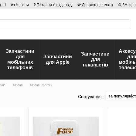
атті
✍ Новини
❓ Питання та відповіді
💸 Доставка і оплата
📰 ЗМІ про
сті
🛡️ Договір публічної оферти
👤 Автори
Запчастини
Аксесу
Запчастини
для
Запчастини
для
для
мобільних
для Apple
мобіль
планшетів
телефонів
телефо
онів
Xiaomi
Xiaomi Redmi 7
за популярніс
Сортування: