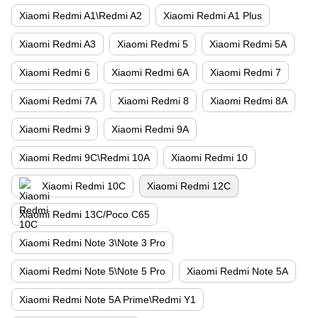
Xiaomi Redmi A1\Redmi A2
Xiaomi Redmi A1 Plus
Xiaomi Redmi A3
Xiaomi Redmi 5
Xiaomi Redmi 5A
Xiaomi Redmi 6
Xiaomi Redmi 6A
Xiaomi Redmi 7
Xiaomi Redmi 7A
Xiaomi Redmi 8
Xiaomi Redmi 8A
Xiaomi Redmi 9
Xiaomi Redmi 9A
Xiaomi Redmi 9C\Redmi 10A
Xiaomi Redmi 10
Xiaomi Redmi 10C
Xiaomi Redmi 12C
Xiaomi Redmi 13C/Poco C65
Xiaomi Redmi Note 3\Note 3 Pro
Xiaomi Redmi Note 5\Note 5 Pro
Xiaomi Redmi Note 5A
Xiaomi Redmi Note 5A Prime\Redmi Y1