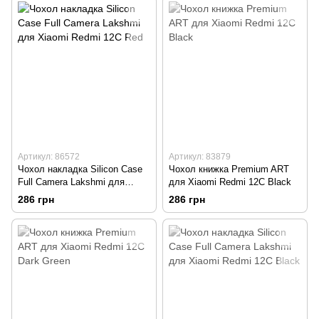
Артикул: 86572
Артикул: 83879
Чохол накладка Silicon Case
Чохол книжка Premium ART
Full Camera Lakshmi для
для Xiaomi Redmi 12C Black
Xiaomi Redmi 12C Red
286 грн
286 грн