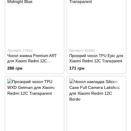
Артикул: 77042
Артикул: 93393
Чохол книжка Premium ART
Прозорий чохол TPU Epic для
для Xiaomi Redmi 12C
Xiaomi Redmi 12C Transparent
Midnight Blue
286 грн
171 грн