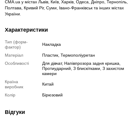
СМА.ua у містах Львів, Київ, Харків, Одеса, Дніпро, Тернопіль,
Полтава, Кривий Ріг, Суми, Івано-Франківськ та інших містах
України.
Характеристики
Тип (форм-
Накладка
фактор)
Матеріал
Пластик, Термополіуретан
Особливості
Для дівчат
,
Напівпрозора задня кришка
,
Протиударний
,
З блискітками
,
З захистом
камери
Країна
Китай
виробник
Колір
Бірюзовий
Відгуки