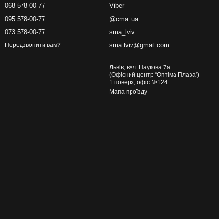
068 578-00-77
Viber
095 578-00-77
@cma_ua
073 578-00-77
sma_lviv
sma.lviv@gmail.com
Передзвонити вам?
Львів, вул. Наукова 7а
(Офісний центр “Оптіма Плаза”)
1 поверх, офіс №124
Мапа проїзду