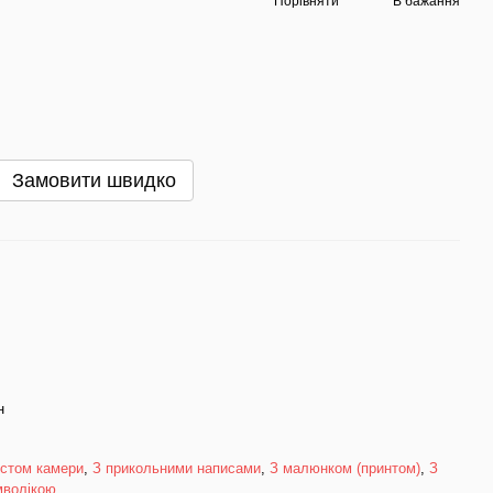
Порівняти
В бажання
Замовити швидко
н
истом камери
,
З прикольними написами
,
З малюнком (принтом)
,
З
мволікою