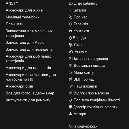
ANSTY
Вхід до кабінету
Аксесуари для Apple
⭐ Каталог
Мобільні телефони
🥇 Про нас
Планшети
💱 Гарантія
Запчастини для мобільних
☎️ Контакти
телефонів
⌚ Бренди
Запчастини для Apple
📚 Статті
Запчастини для планшетів
✍ Новини
Аксесуари для мобільних
❓ Питання та відповіді
телефонів
💸 Доставка і оплата
Аксесуари для планшетів
📜 Мапа сайту
Аксесуари и запчастини для
ноутбуків та ПК
📰 ЗМІ про нас
Аксесуари різні
💡 Наші вакансії
Все для фото, відео–камер
💬 Відгуки про магазин
Інструменти для ремонту
🤝 Політика конфіденційності
🛡️ Договір публічної оферти
👤 Автори
Ми в соцмережах