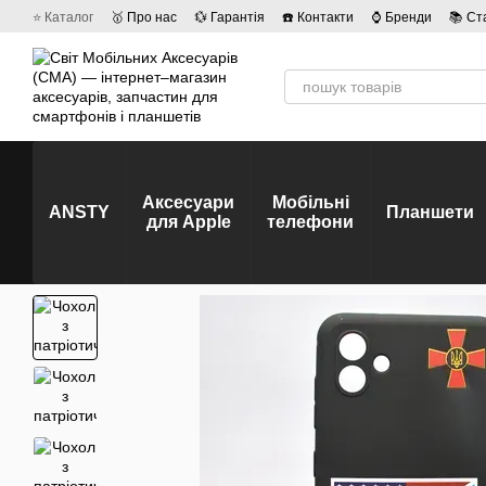
Перейти до основного контенту
⭐ Каталог
🥇 Про нас
💱 Гарантія
☎️ Контакти
⌚ Бренди
📚 Ст
💡 Наші вакансії
💬 Відгуки про магазин
🤝 Політика конфіденційно
Аксесуари
Мобільні
ANSTY
Планшети
для Apple
телефони