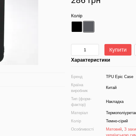
286 грн
Колір
Купити
Характеристики
Бренд
TPU Epic Case
Країна
Китай
виробник
Тип (форм-
Накладка
фактор)
Матеріал
Термополіурета
Колір
Темно-сірий
Особливості
Матовий
,
З зах
українською си