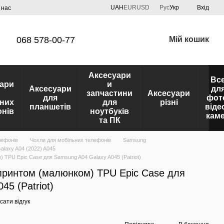
UAH
EUR
USD
Рус
Укр
Вхід
 нас
068 578-00-77
Мій кошик
Аксесуари
Вс
ари
и
Аксесуари
дл
запчастини
Аксесуари
для
фот
них
для
різні
планшетів
віде
нів
ноутбуків
кам
та ПК
лефонів
Чохли для мобільних телефонів
Samsung
laxy A04 (2022) A045
 TPU Epic Case для Samsung A04 Galaxy A045 (Patriot)
 принтом (малюнком) TPU Epic Case для
5 (Patriot)
ати відгук