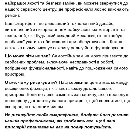
найкращої якості та безпеки заміни, ви можете звернутися до
нашого сервісного центру, де професіонали якісно виконають
ремонт.
Ваш смартфон - це дивовижний технологічний девайс,
виготовлений з використанням найсучасніших матеріалів та
технологій, як і будь-який складний механізм, він потребує
особливої уваги та обережності при обслуговуванні. Кожна
деталь в ньому виконує важливу роль у його функціонуванні.
Що може піти не так?
Самостійна заміна може призвести до
серйозних проблем, включаючи несправності в роботі,
погіршення функціональності, навіть до пошкодження самого
пристрою.
Отже, чому ризикувати?
Наш сервісний центр має команду
досвідчених фахівців, які знають кожну деталь вашого
пристрою. Вони не лише замінять запчастину, але і проведуть
повноцінну діагностику вашого пристрою, щоб впевнитися, що
все працює належним чином.
Не ризикуйте своїм смартфоном, довірте його ремонт
нашим професіоналам, які зроблять все, щоб ваш
пристрій працював на вас на повну потужність.