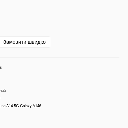
Замовити швидко
al
ний
й
ng A14 5G Galaxy A146