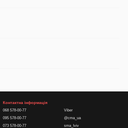
Контактна інформація
068 578-00-77
Viber
095 578-00-77
@cma_ua
073 578-00-77
sma_lviv