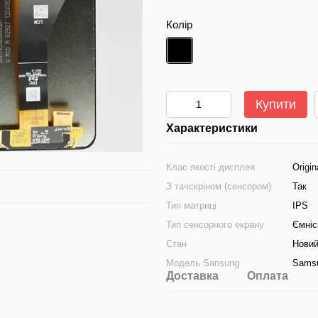
Колір
Купити
Характеристики
Клас якості дисплея
Origin
З тачскріном (сенсором)
Так
Тип матриці
IPS
Тип сенсорного екрану
Ємніс
Стан
Нови
Модель Sansung
Samsu
Доставка
Оплата