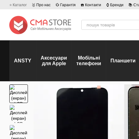
Перейти до основного контенту
⭐ Каталог
🥇 Про нас
💱 Гарантія
☎️ Контакти
⌚ Бренди
📚 Ст
💡 Наші вакансії
💬 Відгуки про магазин
🤝 Політика конфіденційно
Аксесуари
Мобільні
ANSTY
Планшети
для Apple
телефони