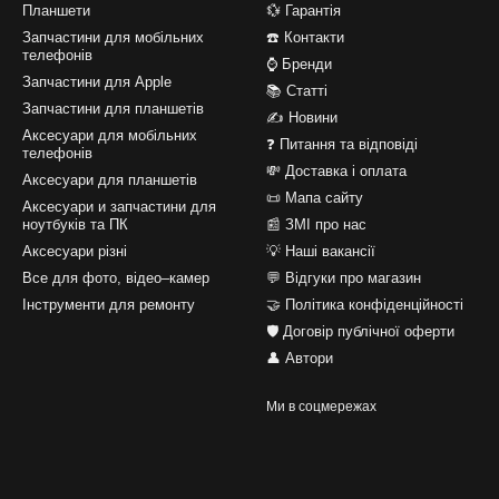
Планшети
💱 Гарантія
Запчастини для мобільних
☎️ Контакти
телефонів
⌚ Бренди
Запчастини для Apple
📚 Статті
Запчастини для планшетів
✍ Новини
Аксесуари для мобільних
❓ Питання та відповіді
телефонів
💸 Доставка і оплата
Аксесуари для планшетів
📜 Мапа сайту
Аксесуари и запчастини для
ноутбуків та ПК
📰 ЗМІ про нас
Аксесуари різні
💡 Наші вакансії
Все для фото, відео–камер
💬 Відгуки про магазин
Інструменти для ремонту
🤝 Політика конфіденційності
🛡️ Договір публічної оферти
👤 Автори
Ми в соцмережах