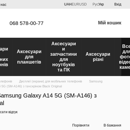
UAH
EUR
USD
Рус
Укр
Вхід
 нас
068 578-00-77
Мій кошик
Аксесуари
Вс
ари
и
Аксесуари
дл
запчастини
Аксесуари
для
фот
них
для
різні
планшетів
віде
нів
ноутбуків
кам
та ПК
елефонів
Дисплеї (екрани) для мобільних телефонів
Samsung
5G (SM-A146) з тачскріном Black Original
Samsung Galaxy A14 5G (SM-A146) з
al
ати відгук
Порівняти
В бажання