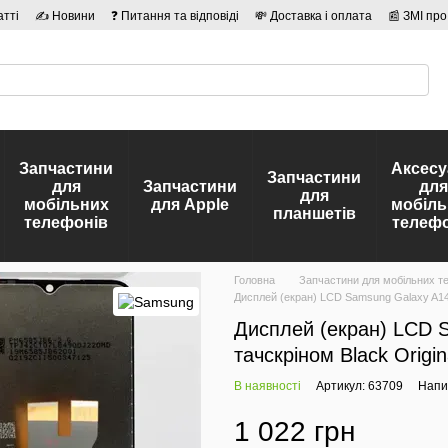
атті
✍ Новини
❓ Питання та відповіді
💸 Доставка і оплата
📰 ЗМІ про
сті
🛡️ Договір публічної оферти
👤 Автори
Запчастини
Аксесу
Запчастини
для
Запчастини
для
для
мобільних
для Apple
мобіль
планшетів
телефонів
телефо
Головна
Запчастини для мобільних т
Дисплей (екран) LCD Samsung Galaxy A14 
Дисплей (екран) LCD 
тачскріном Black Origin
В наявності
Артикул: 63709
Напис
1 022 грн