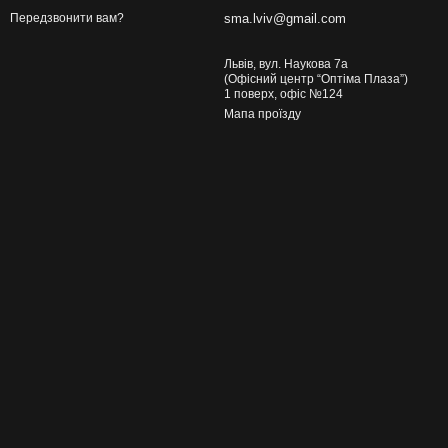
sma.lviv@gmail.com
Передзвонити вам?
Львів, вул. Наукова 7а
(Офісний центр “Оптіма Плаза”)
1 поверх, офіс №124
Мапа проїзду