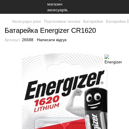
Аксесуари різні
Портативна техніка
Батарейки
Батарейка 
Батарейка Energizer CR1620
Артикул:
26588
Написати відгук