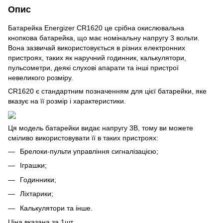
Опис
Батарейка Energizer CR1620 це срібна окислювальна
кнопкова батарейка, що має номінальну напругу 3 вольти.
Вона зазвичай використовується в різних електронних
пристроях, таких як наручний годинник, калькулятори,
пульсометри, деякі слухові апарати та інші пристрої
невеликого розміру.
CR1620 є стандартним позначенням для цієї батарейки, яке
вказує на її розмір і характеристики.
Ця модель батарейки видає напругу 3В, тому ви можете
сміливо використовувати її в таких пристроях:
Брелоки-пульти управління сигналізацією;
Іграшки;
Годинники;
Ліхтарики;
Калькулятори та інше.
Ціна вказана за 1шт.