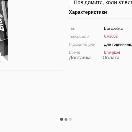
Повідомити, коли з'яви
Характеристики
Тип
Батарейка
Типорозмір
CR2032
Підходить для
Для годинників
Бренд
Energizer
Доставка
Оплата