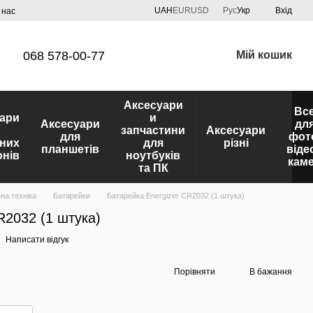
UAH
EUR
USD
Рус
Укр
Вхід
 нас
068 578-00-77
Мій кошик
Аксесуари
Вс
ари
и
Аксесуари
дл
запчастини
Аксесуари
для
фот
них
для
різні
планшетів
віде
нів
ноутбуків
кам
та ПК
на техніка
Батарейки
Батарейка Energizer CR2032 (1 штука)
R2032 (1 штука)
Написати відгук
Порівняти
В бажання