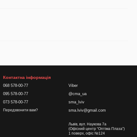
Контактна інформація
068 578-00-77
Viber
095 578-00-77
@cma_ua
073 578-00-77
sma_lviv
sma.lviv@gmail.com
Передзвонити вам?
Львів, вул. Наукова 7а
(Офісний центр “Оптіма Плаза”)
1 поверх, офіс №124