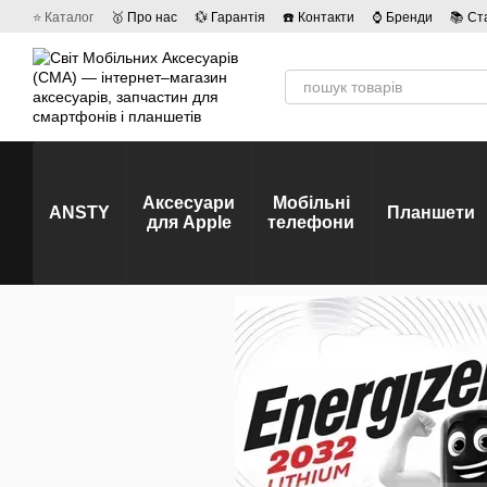
Перейти до основного контенту
⭐ Каталог
🥇 Про нас
💱 Гарантія
☎️ Контакти
⌚ Бренди
📚 Ст
💡 Наші вакансії
💬 Відгуки про магазин
🤝 Політика конфіденційно
Аксесуари
Мобільні
ANSTY
Планшети
для Apple
телефони