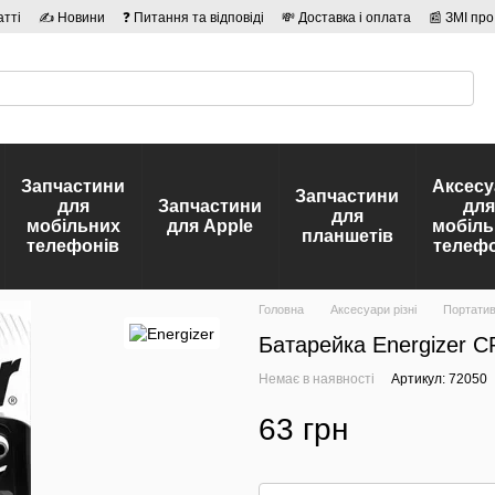
атті
✍ Новини
❓ Питання та відповіді
💸 Доставка і оплата
📰 ЗМІ про
сті
🛡️ Договір публічної оферти
👤 Автори
Запчастини
Аксесу
Запчастини
для
Запчастини
для
для
мобільних
для Apple
мобіль
планшетів
телефонів
телефо
Головна
Аксесуари різні
Портатив
Батарейка Energizer C
Немає в наявності
Артикул: 72050
63 грн