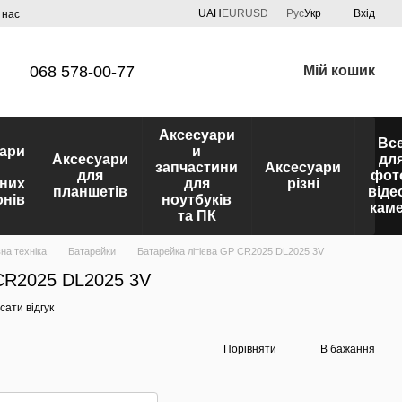
UAH
EUR
USD
Рус
Укр
Вхід
 нас
068 578-00-77
Мій кошик
Аксесуари
Вс
ари
и
Аксесуари
дл
запчастини
Аксесуари
для
фот
них
для
різні
планшетів
віде
нів
ноутбуків
кам
та ПК
на техніка
Батарейки
Батарейка літієва GP CR2025 DL2025 3V
 CR2025 DL2025 3V
ати відгук
Порівняти
В бажання