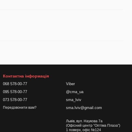
Контактна інформація
068 578-00-77
Viber
095 578-00-77
@cma_ua
073 578-00-77
sma_lviv
sma.lviv@gmail.com
Передзвонити вам?
Львів, вул. Наукова 7а
(Офісний центр “Оптіма Плаза”)
1 поверх, офіс №124