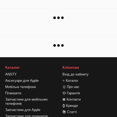
Каталог
Клієнтам
ANSTY
Вхід до кабінету
Аксесуари для Apple
⭐ Каталог
Мобільні телефони
🥇 Про нас
Планшети
💱 Гарантія
Запчастини для мобільних
☎️ Контакти
телефонів
⌚ Бренди
Запчастини для Apple
📚 Статті
Запчастини для планшетів