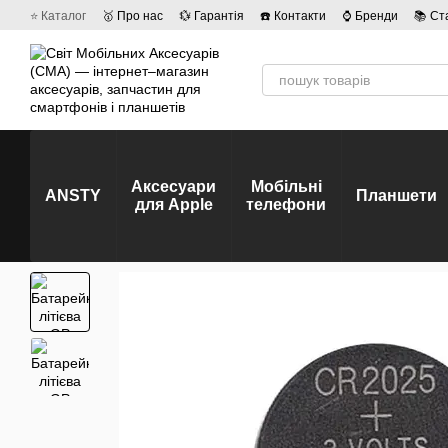
Перейти до основного контенту
⭐ Каталог
🥇 Про нас
💱 Гарантія
☎️ Контакти
⌚ Бренди
📚 Ст
💡 Наші вакансії
💬 Відгуки про магазин
🤝 Політика конфіденційно
Аксесуари
Мобільні
ANSTY
Планшети
для Apple
телефони