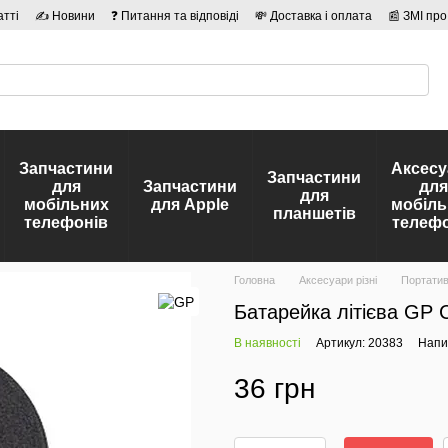
атті
✍ Новини
❓ Питання та відповіді
💸 Доставка і оплата
📰 ЗМІ про
сті
🛡️ Договір публічної оферти
👤 Автори
Запчастини
Аксесу
Запчастини
для
Запчастини
для
для
мобільних
для Apple
мобіль
планшетів
телефонів
телефо
Головна
Аксесуари різні
Портатив
Батарейка літієва GP
В наявності
Артикул: 20383
Напис
36 грн