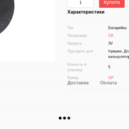
Купити
Характеристики
Тип
Батарейка
Типорозмір
CR
Напруга
3V
Підходить для
Іграшки, Дл
калькулято
Кількість в
5
упаковці
Бренд
GP
Доставка
Оплата