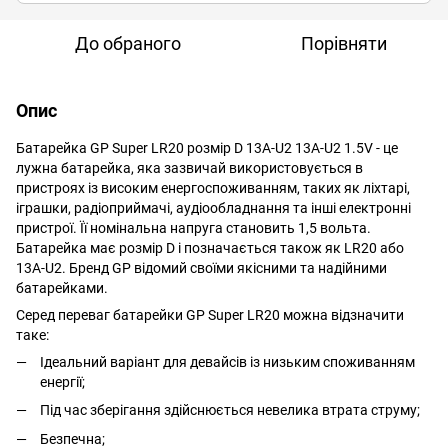
До обраного
Порівняти
Опис
Батарейка GP Super LR20 розмір D 13A-U2 13A-U2 1.5V - це
лужна батарейка, яка зазвичай використовується в
пристроях із високим енергоспоживанням, таких як ліхтарі,
іграшки, радіоприймачі, аудіообладнання та інші електронні
пристрої. Її номінальна напруга становить 1,5 вольта.
Батарейка має розмір D і позначається також як LR20 або
13A-U2. Бренд GP відомий своїми якісними та надійними
батарейками.
Серед переваг батарейки GP Super LR20 можна відзначити
таке:
Ідеальний варіант для девайсів із низьким споживанням
енергії;
Під час зберігання здійснюється невелика втрата струму;
Безпечна;