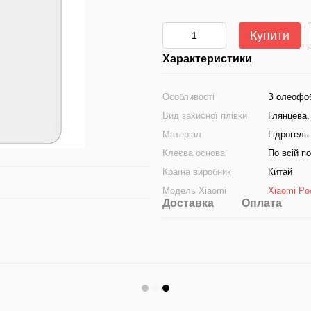
Купити
Характеристики
Особливості
З олеофоб
Вид захисної плівки
Глянцева,
Матеріал
Гідрогель
Клеєва основа
По всій п
Країна виробник
Китай
Модель Xiaomi
Xiaomi Po
Доставка
Оплата