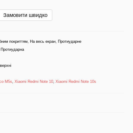
Замовити швидко
ним покриттям, На весь екран, Протиударне
 Протиударна
оверхні
co M5s
,
Xiaomi Redmi Note 10
,
Xiaomi Redmi Note 10s