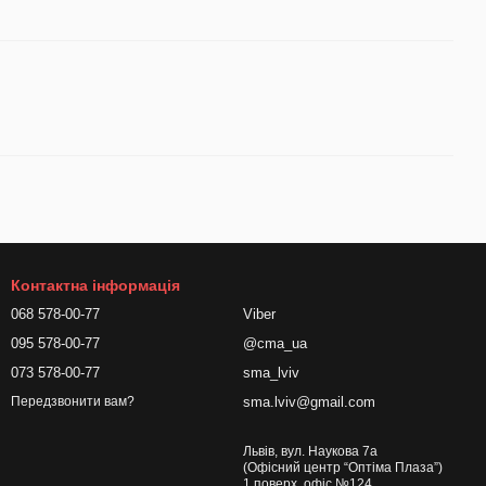
Контактна інформація
068 578-00-77
Viber
095 578-00-77
@cma_ua
073 578-00-77
sma_lviv
sma.lviv@gmail.com
Передзвонити вам?
Львів, вул. Наукова 7а
(Офісний центр “Оптіма Плаза”)
1 поверх, офіс №124