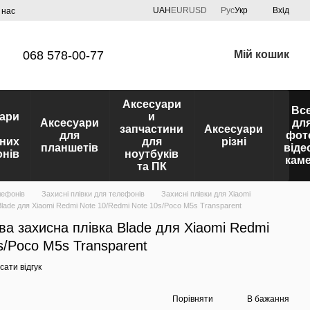
UAH
EUR
USD
Рус
Укр
Вхід
 нас
068 578-00-77
Мій кошик
Аксесуари
Вс
ари
и
Аксесуари
дл
запчастини
Аксесуари
для
фот
них
для
різні
планшетів
віде
нів
ноутбуків
кам
та ПК
лефонів
Захисні плівки для телефонів
Захисні плівки для Xiaomi
Blade для Xiaomi Redmi Note 10/Redmi Note 10s/Poco M5s Transparent
ва захисна плівка Blade для Xiaomi Redmi
s/Poco M5s Transparent
ати відгук
Порівняти
В бажання