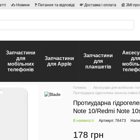
атті
✍ Новини
❓ Питання та відповіді
💸 Доставка і оплата
📰 ЗМІ про
сті
🛡️ Договір публічної оферти
👤 Автори
Запчастини
Аксесу
Запчастини
для
Запчастини
для
для
мобільних
для Apple
мобіль
планшетів
телефонів
телефо
Головна
Аксесуари для мобільних те
Протиударна гідрогелева захисна плівка 
Протиударна гідрогеле
Note 10/Redmi Note 10
В наявності
Артикул: 76473
Напис
178 грн