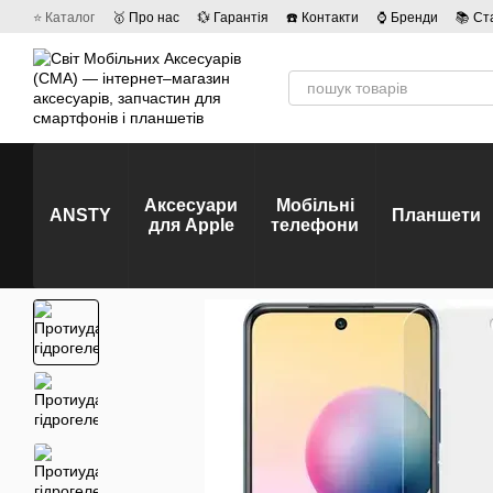
Перейти до основного контенту
⭐ Каталог
🥇 Про нас
💱 Гарантія
☎️ Контакти
⌚ Бренди
📚 Ст
💡 Наші вакансії
💬 Відгуки про магазин
🤝 Політика конфіденційно
Аксесуари
Мобільні
ANSTY
Планшети
для Apple
телефони