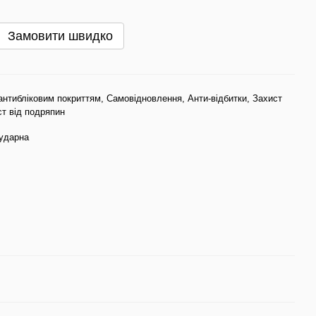
Замовити швидко
антибліковим покриттям, Самовідновлення, Анти-відбитки, Захист
ст від подряпин
иударна