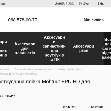
UAH
EUR
USD
Рус
Укр
Вхід
 нас
068 578-00-77
Мій кошик
Аксесуари
Вс
ари
и
Аксесуари
дл
запчастини
Аксесуари
для
фот
них
для
різні
планшетів
віде
нів
ноутбуків
кам
та ПК
лефонів
Захисні плівки для телефонів
Універсальні плівки
Mohtuut EPU HD для плоттера
ротиударна плівка Mohtuut EPU HD для
ати відгук
Порівняти
В бажання