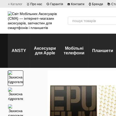
Перейти до основного контенту
⭐ Каталог
🥇 Про нас
💱 Гарантія
☎️ Контакти
⌚ Бренди
📚 Ст
💡 Наші вакансії
💬 Відгуки про магазин
🤝 Політика конфіденційно
Аксесуари
Мобільні
ANSTY
Планшети
для Apple
телефони