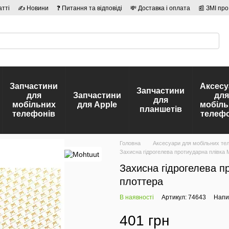
атті
✍ Новини
❓ Питання та відповіді
💸 Доставка і оплата
📰 ЗМІ про
сті
🛡️ Договір публічної оферти
👤 Автори
Запчастини
Аксесу
Запчастини
для
Запчастини
для
для
мобільних
для Apple
мобіль
планшетів
телефонів
телефо
Головна
Аксесуари для мобільних те
Захисна гідрогелева протиударна плівка 
Захисна гідрогелева п
плоттера
В наявності
Артикул: 74643
Напис
401 грн