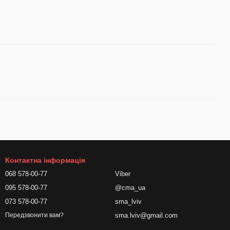
Контактна інформація
068 578-00-77
Viber
095 578-00-77
@cma_ua
073 578-00-77
sma_lviv
sma.lviv@gmail.com
Передзвонити вам?