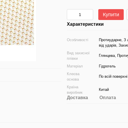
Купити
Характеристики
Особливості
Протиударне, З 
від ударів, Захи
Вид захисної
Глянцева, Прот
плівки
Матеріал
Гідрогель
Клеєва
По всій поверхні
основа
Країна
Китай
виробник
Доставка
Оплата