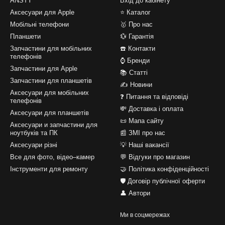
ANSTY
Вхід до кабінету
Аксесуари для Apple
⭐ Каталог
Мобільні телефони
🥇 Про нас
Планшети
💱 Гарантія
Запчастини для мобільних
☎️ Контакти
телефонів
⌚ Бренди
Запчастини для Apple
📚 Статті
Запчастини для планшетів
✍ Новини
Аксесуари для мобільних
❓ Питання та відповіді
телефонів
💸 Доставка і оплата
Аксесуари для планшетів
📜 Мапа сайту
Аксесуари и запчастини для
ноутбуків та ПК
📰 ЗМІ про нас
Аксесуари різні
💡 Наші вакансії
Все для фото, відео–камер
💬 Відгуки про магазин
Інструменти для ремонту
🤝 Політика конфіденційності
🛡️ Договір публічної оферти
👤 Автори
Ми в соцмережах