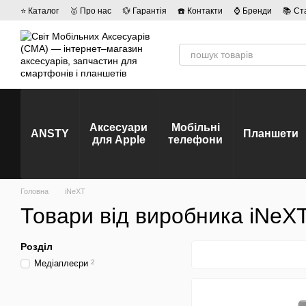
Перейти до основного контенту
⭐ Каталог
🥇 Про нас
💱 Гарантія
☎️ Контакти
⌚ Бренди
📚 Ст
💡 Наші вакансії
💬 Відгуки про магазин
🤝 Політика конфіденційно
Аксесуари
Мобільні
ANSTY
Планшети
для Apple
телефони
Головна
iNeXT
Товари від виробника iNeX
Розділ
Медіаплеєри
2