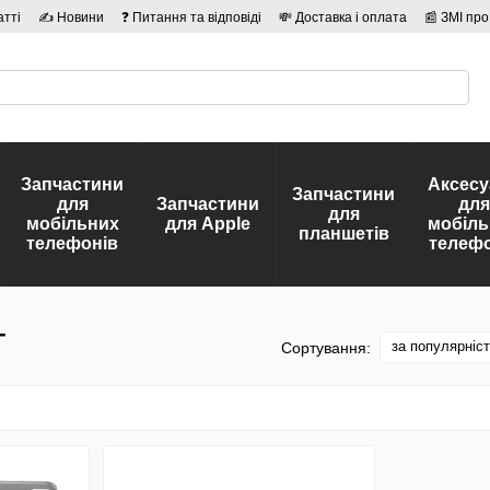
атті
✍ Новини
❓ Питання та відповіді
💸 Доставка і оплата
📰 ЗМІ про
сті
🛡️ Договір публічної оферти
👤 Автори
Запчастини
Аксесу
Запчастини
для
Запчастини
для
для
мобільних
для Apple
мобіль
планшетів
телефонів
телефо
T
за популярніс
Сортування: