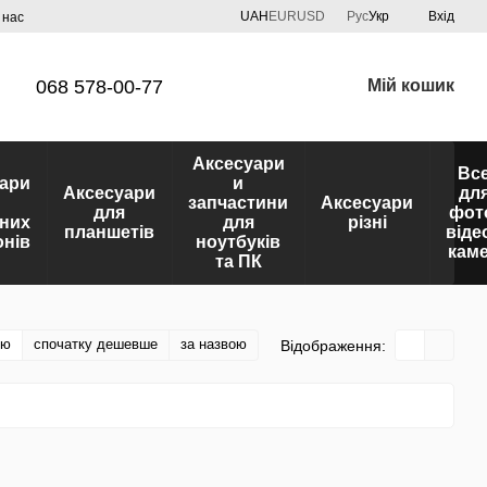
UAH
EUR
USD
Рус
Укр
Вхід
 нас
068 578-00-77
Мій кошик
Аксесуари
Вс
ари
и
Аксесуари
дл
запчастини
Аксесуари
для
фот
них
для
різні
планшетів
віде
нів
ноутбуків
кам
та ПК
тю
спочатку дешевше
за назвою
Відображення: