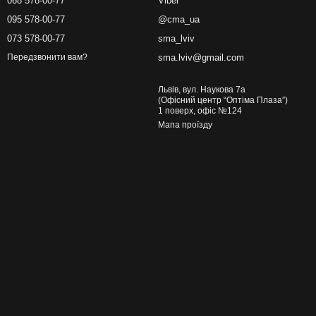
068 578-00-77
Viber
095 578-00-77
@cma_ua
073 578-00-77
sma_lviv
sma.lviv@gmail.com
Передзвонити вам?
Львів, вул. Наукова 7а
(Офісний центр “Оптіма Плаза”)
1 поверх, офіс №124
Мапа проїзду