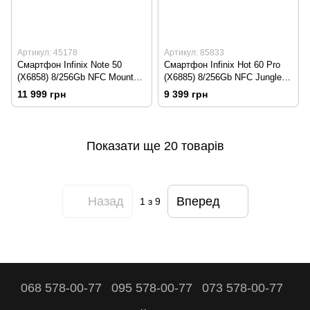
Артикул: 45178
Артикул: 85833
Смартфон Infinix Note 50
Смартфон Infinix Hot 60 Pro
(X6858) 8/256Gb NFC Mountain
(X6885) 8/256Gb NFC Jungle
Green
Breath
11 999 грн
9 399 грн
Показати ще 20 товарів
Назад
Вперед
1
з 9
068 578-00-77
095 578-00-77
073 578-00-77