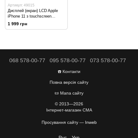
Артикул: 49015
Дисплей (екран) LCD Apple
iPhone 11 з touchscreen
Refurbished
1 999 грн
068 578-00-77
095 578-00-77
073 578-00-77
☎️ Контакти
Повна версія сайту
📜 Мапа сайту
© 2013—2026
Інтернет-магазин CMA
Просування сайту —
Inweb
Рус
Укр