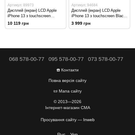
Артикул: 89973
Артикул: 94684
Дисплей (екран) LCD Apple
Дисплей (екран) LCD Apple
iPhone 13 з touchscreen
iPhone 13 з touchscreen Black
Service Original (Без помилки
Refurbished
10 119 грн
3 999 грн
Geniune)
068 578-00-77
095 578-00-77
073 578-00-77
☎️ Контакти
Повна версія сайту
📜 Мапа сайту
© 2013—2026
Інтернет-магазин CMA
Просування сайту —
Inweb
Рус
Укр