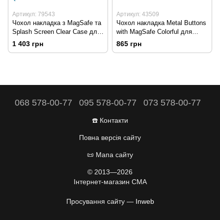
Артикул: 79543
Артикул: 43509
Чохол накладка з MagSafe та
Чохол накладка Metal Buttons
Splash Screen Clear Case для
with MagSafe Colorful для
Apple iPhone 16 Plus
Apple iPhone 16 Plus Black
1 403 грн
865 грн
Transparent (Прозорий)
(Чорний)
068 578-00-77
095 578-00-77
073 578-00-77
☎️ Контакти
Повна версія сайту
📜 Мапа сайту
© 2013—2026
Інтернет-магазин CMA
Просування сайту —
Inweb