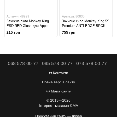
Артикул: 48999
Артикул: 80835
Захисне скло Monkey King
Захисне скло Monkey King 5S
ESD RED Glass для Apple
Premium ANTI EDGE BROKEN
iPhone 16
Apple iPhone 16
215 грн
755 грн
068 578-00-77
095 578-00-77
073 578-00-77
☎️ Контакти
Повна версія сайту
📜 Мапа сайту
© 2013—2026
Інтернет-магазин CMA
Просування сайту —
Inweb