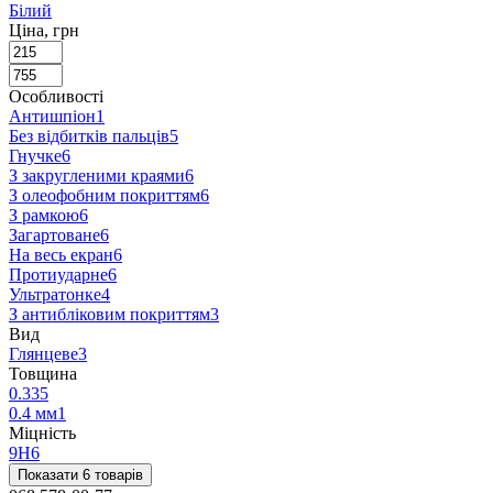
Білий
Ціна, грн
Особливості
Антишпіон
1
Без відбитків пальців
5
Гнучке
6
З закругленими краями
6
З олеофобним покриттям
6
З рамкою
6
Загартоване
6
На весь екран
6
Протиударне
6
Ультратонке
4
З антибліковим покриттям
3
Вид
Глянцеве
3
Товщина
0.33
5
0.4 мм
1
Міцність
9H
6
Показати 6 товарів