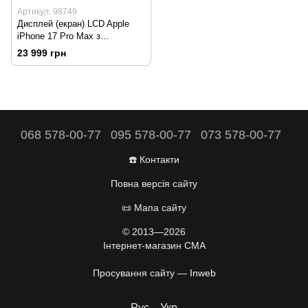
Артикул: 98749
Дисплей (екран) LCD Apple
iPhone 17 Pro Max з
touchscreen Black Refurbished
23 999 грн
068 578-00-77
095 578-00-77
073 578-00-77
☎️ Контакти
Повна версія сайту
📜 Мапа сайту
© 2013—2026
Інтернет-магазин CMA
Просування сайту —
Inweb
Рус
Укр