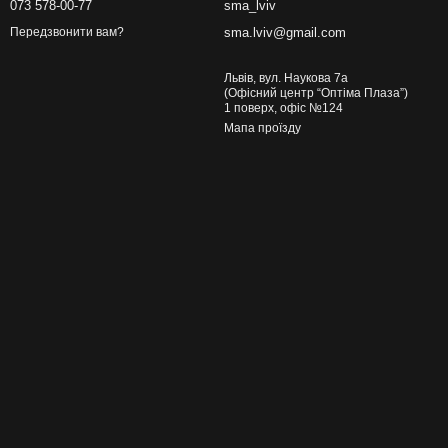
073 578-00-77
sma_lviv
sma.lviv@gmail.com
Передзвонити вам?
Львів, вул. Наукова 7а
(Офісний центр “Оптіма Плаза”)
1 поверх, офіс №124
Мапа проїзду