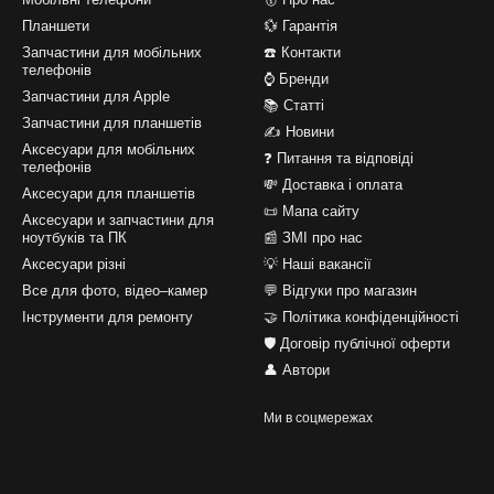
Планшети
💱 Гарантія
Запчастини для мобільних
☎️ Контакти
телефонів
⌚ Бренди
Запчастини для Apple
📚 Статті
Запчастини для планшетів
✍ Новини
Аксесуари для мобільних
❓ Питання та відповіді
телефонів
💸 Доставка і оплата
Аксесуари для планшетів
📜 Мапа сайту
Аксесуари и запчастини для
ноутбуків та ПК
📰 ЗМІ про нас
Аксесуари різні
💡 Наші вакансії
Все для фото, відео–камер
💬 Відгуки про магазин
Інструменти для ремонту
🤝 Політика конфіденційності
🛡️ Договір публічної оферти
👤 Автори
Ми в соцмережах