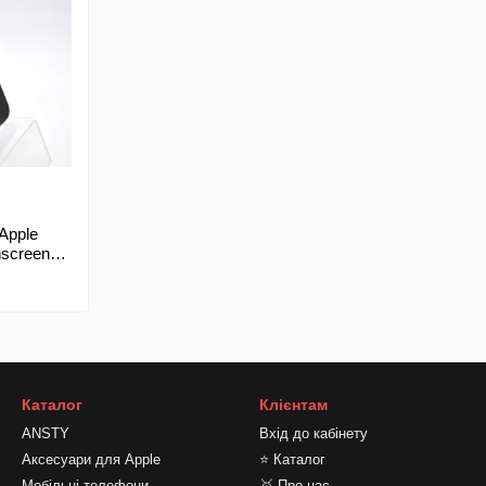
Apple
hscreen
Каталог
Клієнтам
ANSTY
Вхід до кабінету
Аксесуари для Apple
⭐ Каталог
Мобільні телефони
🥇 Про нас