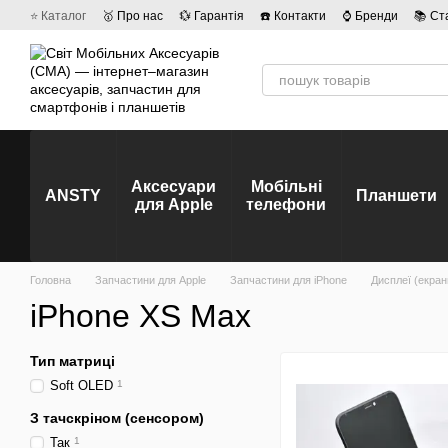
Перейти до основного контенту
⭐ Каталог
🥇 Про нас
💱 Гарантія
☎️ Контакти
⌚ Бренди
📚 Ст
💡 Наші вакансії
💬 Відгуки про магазин
🤝 Політика конфіденційно
Аксесуари
Мобільні
ANSTY
Планшети
для Apple
телефони
Головна
Запчастини для Apple
Запчастини для iPhone
Дисплеї (екран
iPhone XS Max
Тип матриці
Soft OLED
1
З тачскріном (сенсором)
Так
1