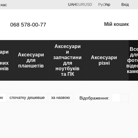
UAH
EUR
USD
Рус
Укр
Вхід
 нас
068 578-00-77
Мій кошик
Аксесуари
Вс
ари
и
Аксесуари
дл
запчастини
Аксесуари
для
фот
них
для
різні
планшетів
віде
нів
ноутбуків
кам
та ПК
тю
спочатку дешевше
за назвою
Відображення: