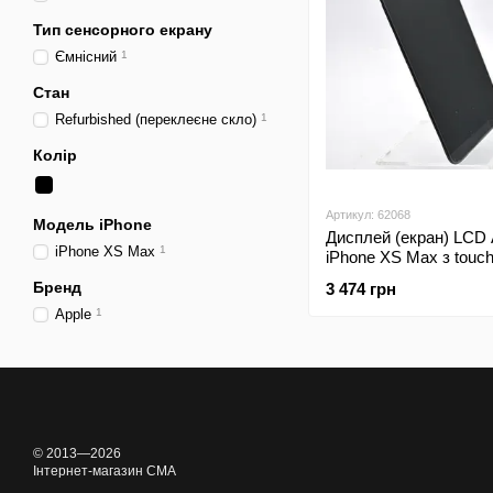
Тип сенсорного екрану
Ємнісний
1
Стан
Refurbished (переклеєне скло)
1
Колір
Артикул: 62068
Модель iPhone
Дисплей (екран) LCD 
iPhone XS Max
1
iPhone XS Max з touc
Black Refurbished
Бренд
3 474 грн
Apple
1
© 2013—2026
Інтернет-магазин CMA