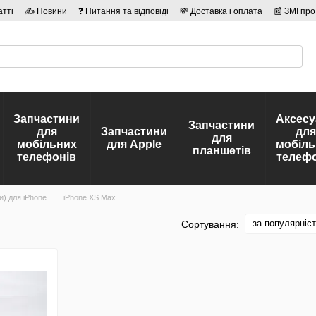
атті
✍ Новини
❓ Питання та відповіді
💸 Доставка і оплата
📰 ЗМІ про
сті
🛡️ Договір публічної оферти
👤 Автори
Запчастини
Аксесу
Запчастини
для
Запчастини
для
для
мобільних
для Apple
мобіль
планшетів
телефонів
телефо
и) для iPhone
iPhone XS Max
за популярніс
Сортування: