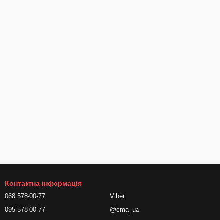
Контактна інформація
068 578-00-77
Viber
095 578-00-77
@cma_ua