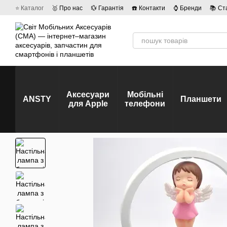
Перейти до основного контенту
⭐ Каталог
🥇 Про нас
💱 Гарантія
☎️ Контакти
⌚ Бренди
📚 Ст
💡 Наші вакансії
💬 Відгуки про магазин
🤝 Політика конфіденційно
Аксесуари
Мобільні
ANSTY
Планшети
для Apple
телефони