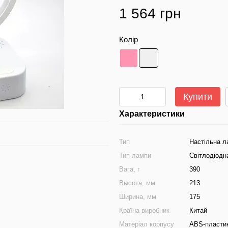
1 564 грн
Колір
Купити
Характеристики
Тип
Настільна л
Тип лампи
Світлодіодн
Вага, г
390
Высота, мм
213
Ширина, мм
175
Країна виробник
Китай
Матеріал корпусу
ABS-пласти