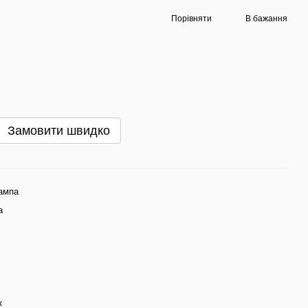
Порівняти
В бажання
Замовити швидко
ампа
а
к