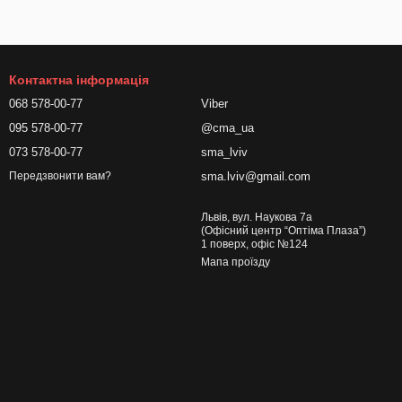
Контактна інформація
068 578-00-77
Viber
095 578-00-77
@cma_ua
073 578-00-77
sma_lviv
sma.lviv@gmail.com
Передзвонити вам?
Львів, вул. Наукова 7а
(Офісний центр “Оптіма Плаза”)
1 поверх, офіс №124
Мапа проїзду