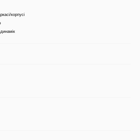
ркасі/корпусі
ю
динамік