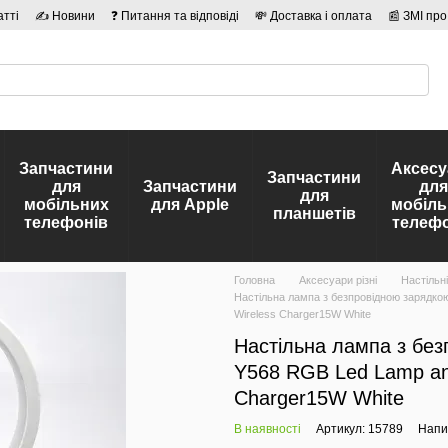
атті
✍ Новини
❓ Питання та відповіді
💸 Доставка і оплата
📰 ЗМІ про
сті
🛡️ Договір публічної оферти
👤 Автори
Запчастини
Аксесу
Запчастини
для
Запчастини
для
для
мобільних
для Apple
мобіль
планшетів
телефонів
телефо
Головна
Аксесуари різні
Настільн
Настільна лампа з безпровідною зарядко
Wireless Charger15W White
Настільна лампа з без
Y568 RGB Led Lamp an
Charger15W White
В наявності
Артикул: 15789
Напис