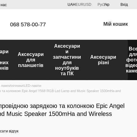
UAH
EUR
USD
Рус
Укр
Вхід
 нас
068 578-00-77
Мій кошик
Аксесуари
Вс
ари
и
Аксесуари
дл
запчастини
Аксесуари
для
фот
них
для
різні
планшетів
віде
нів
ноутбуків
кам
та ПК
і лампи\нічники\LED-лампи
ю та колонкою Epic Angel Y568 RGB Led Lamp and Music Speaker 1500mHa and
провідною зарядкою та колонкою Epic Angel
d Music Speaker 1500mHa and Wireless
ати відгук