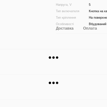
Напруга, V
5
Тип включателя
Кнопка на ка
Тип кріплення
На поверхн
Особливості
Вбудований 
Доставка
Оплата