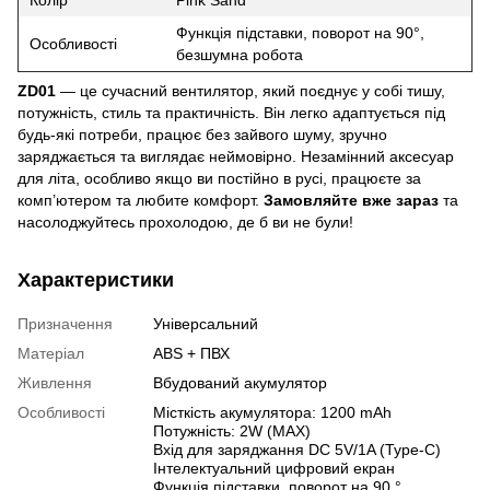
Функція підставки, поворот на 90°,
Особливості
безшумна робота
ZD01
— це сучасний вентилятор, який поєднує у собі тишу,
потужність, стиль та практичність. Він легко адаптується під
будь-які потреби, працює без зайвого шуму, зручно
заряджається та виглядає неймовірно. Незамінний аксесуар
для літа, особливо якщо ви постійно в русі, працюєте за
комп’ютером та любите комфорт.
Замовляйте вже зараз
та
насолоджуйтесь прохолодою, де б ви не були!
Характеристики
Призначення
Універсальний
Матеріал
ABS + ПВХ
Живлення
Вбудований акумулятор
Особливості
Місткість акумулятора: 1200 mAh
Потужність: 2W (MAX)
Вхід для заряджання DC 5V/1A (Type-C)
Інтелектуальний цифровий екран
Функція підставки, поворот на 90 °,