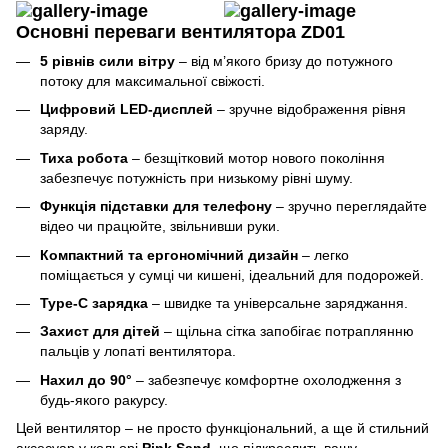
Основні переваги вентилятора ZD01
5 рівнів сили вітру
– від м’якого бризу до потужного
потоку для максимальної свіжості.
Цифровий LED-дисплей
– зручне відображення рівня
заряду.
Тиха робота
– безщітковий мотор нового покоління
забезпечує потужність при низькому рівні шуму.
Функція підставки для телефону
– зручно переглядайте
відео чи працюйте, звільнивши руки.
Компактний та ергономічний дизайн
– легко
поміщається у сумці чи кишені, ідеальний для подорожей.
Type-C зарядка
– швидке та універсальне заряджання.
Захист для дітей
– щільна сітка запобігає потраплянню
пальців у лопаті вентилятора.
Нахил до 90°
– забезпечує комфортне охолодження з
будь-якого ракурсу.
Цей вентилятор – не просто функціональний, а ще й стильний