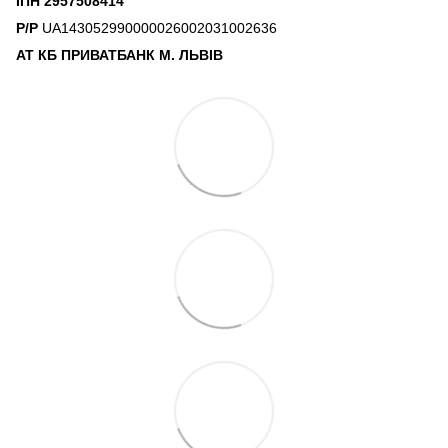
ІПН 2957508414
Р/Р
UA143052990000026002031002636
АТ КБ ПРИВАТБАНК М. ЛЬВІВ