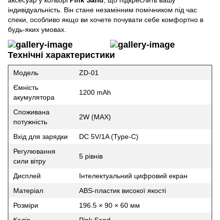
аксесуар у кольорі
Pink Sand
, що підкреслить вашу
індивідуальність. Він стане незамінним помічником під час
спеки, особливо якщо ви хочете почувати себе комфортно в
будь-яких умовах.
Технічні характеристики
Модель
ZD-01
Ємність
1200 mAh
акумулятора
Споживана
2W (MAX)
потужність
Вхід для зарядки
DC 5V/1A (Type-C)
Регулювання
5 рівнів
сили вітру
Дисплей
Інтелектуальний цифровий екран
Матеріал
ABS-пластик високої якості
Розміри
196.5 × 90 × 60 мм
Колір
Pink Sand