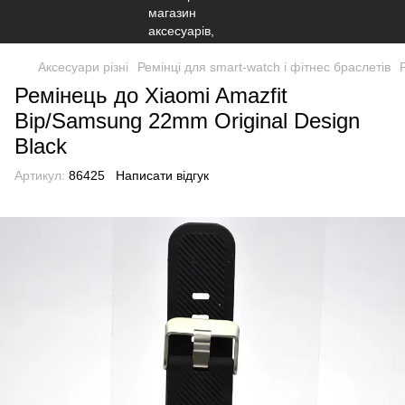
Аксесуари різні
Ремінці для smart-watch і фітнес браслетів
Ремінець до Xiaomi Amazfit
Bip/Samsung 22mm Original Design
Black
Артикул:
86425
Написати відгук