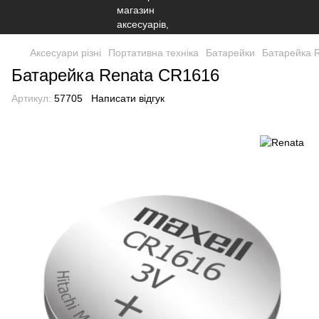
Аксесуари різні
Портативна техніка
Батарейки
Батарейка 
Батарейка Renata CR1616
Артикул:
57705
Написати відгук