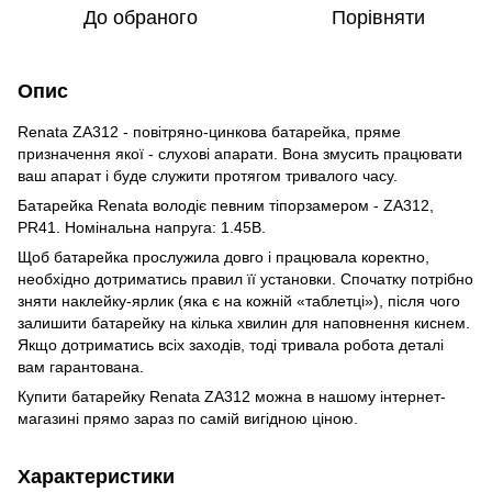
До обраного
Порівняти
Опис
Renata ZA312 - повітряно-цинкова батарейка, пряме
призначення якої - слухові апарати. Вона змусить працювати
ваш апарат і буде служити протягом тривалого часу.
Батарейка Renata володіє певним тіпорзамером - ZA312,
PR41. Номінальна напруга: 1.45В.
Щоб батарейка прослужила довго і працювала коректно,
необхідно дотриматись правил її установки. Спочатку потрібно
зняти наклейку-ярлик (яка є на кожній «таблетці»), після чого
залишити батарейку на кілька хвилин для наповнення киснем.
Якщо дотриматись всіх заходів, тоді тривала робота деталі
вам гарантована.
Купити батарейку Renata ZA312 можна в нашому інтернет-
магазині прямо зараз по самій вигідною ціною.
Характеристики