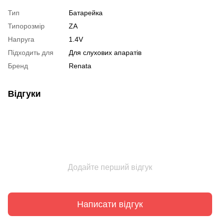
Тип
Батарейка
Типорозмір
ZA
Напруга
1.4V
Підходить для
Для слухових апаратів
Бренд
Renata
Відгуки
Додайте перший відгук
Написати відгук