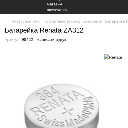
Аксесуари різні
Портативна техніка
Батарейки
Батарейка 
Батарейка Renata ZA312
Артикул:
99422
Написати відгук