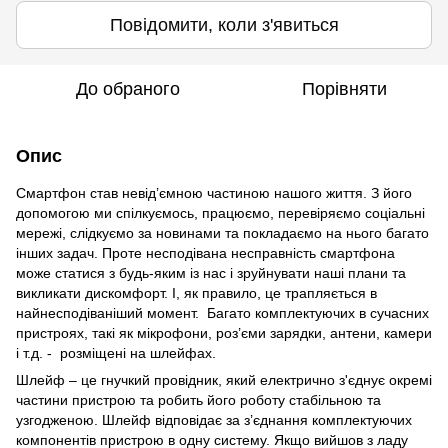
Повідомити, коли з'явиться
До обраного
Порівняти
Опис
Смартфон став невід’ємною частиною нашого життя. З його
допомогою ми спілкуємось, працюємо, перевіряємо соціальні
мережі, слідкуємо за новинами та покладаємо на нього багато
інших задач. Проте несподівана несправність смартфона
може статися з будь-яким із нас і зруйнувати наші плани та
викликати дискомфорт. І, як правило, це трапляється в
найнесподіваніший момент. Багато комплектуючих в сучасних
пристроях, такі як мікрофони, роз’єми зарядки, антени, камери
і т.д. - розміщені на шлейфах.
Шлейф – це гнучкий провідник, який електрично з'єднує окремі
частини пристрою та робить його роботу стабільною та
узгодженою. Шлейф відповідає за з’єднання комплектуючих
компонентів пристрою в одну систему. Якщо вийшов з ладу