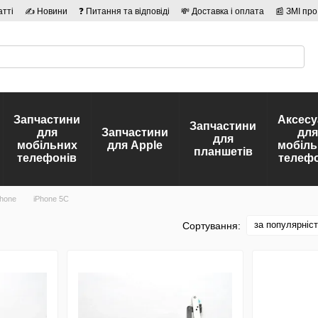
атті
✍ Новини
❓ Питання та відповіді
💸 Доставка і оплата
📰 ЗМІ про
сті
🛡️ Договір публічної оферти
👤 Автори
Запчастини
Аксесу
Запчастини
для
Запчастини
для
для
мобільних
для Apple
мобіль
планшетів
телефонів
телефо
hone
iPhone 5C
за популярніс
Сортування: