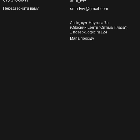
073 578-00-77
sma_lviv
sma.lviv@gmail.com
Передзвонити вам?
Львів, вул. Наукова 7а
(Офісний центр “Оптіма Плаза”)
1 поверх, офіс №124
Мапа проїзду