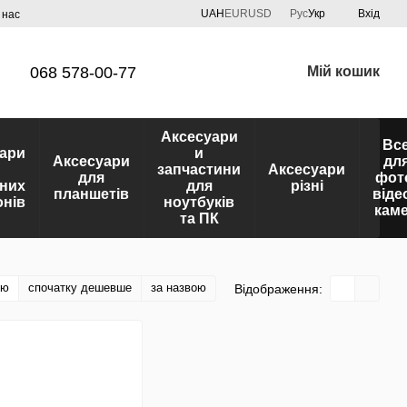
UAH
EUR
USD
Рус
Укр
Вхід
 нас
068 578-00-77
Мій кошик
Аксесуари
Вс
ари
и
Аксесуари
дл
запчастини
Аксесуари
для
фот
них
для
різні
планшетів
віде
нів
ноутбуків
кам
та ПК
тю
спочатку дешевше
за назвою
Відображення: