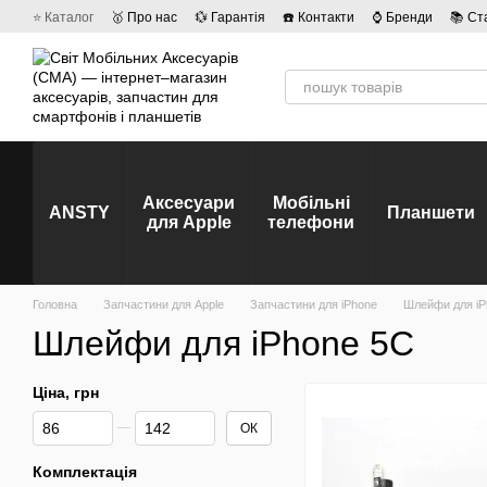
Перейти до основного контенту
⭐ Каталог
🥇 Про нас
💱 Гарантія
☎️ Контакти
⌚ Бренди
📚 Ст
💡 Наші вакансії
💬 Відгуки про магазин
🤝 Політика конфіденційно
Аксесуари
Мобільні
ANSTY
Планшети
для Apple
телефони
Головна
Запчастини для Apple
Запчастини для iPhone
Шлейфи для iP
Шлейфи для iPhone 5C
Ціна, грн
Від Ціна, грн
До Ціна, грн
ОК
Комплектація