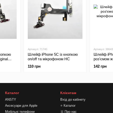
Артикул: 71740
Артикул: 38643
нопкою
Шлейф iPhone 5C із кнопкою
Шлейф iPh
ginal
on/off та мікрофоном HC
роз'ємом ж
мікрофоном
110 грн
142 грн
Каталог
Клієнтам
ANSTY
Вхід до кабінету
Аксесуари для Apple
⭐ Каталог
Мобільні телефони
🥇 Про нас