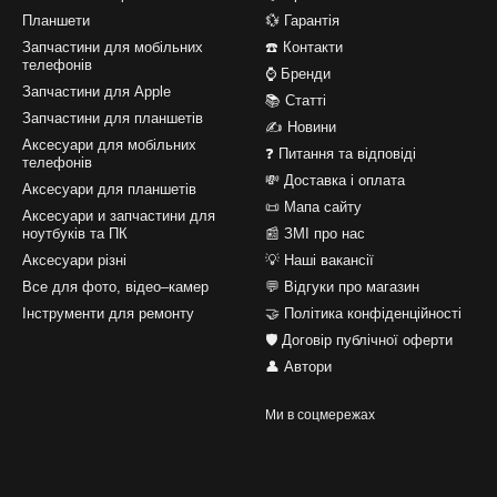
Планшети
💱 Гарантія
Запчастини для мобільних
☎️ Контакти
телефонів
⌚ Бренди
Запчастини для Apple
📚 Статті
Запчастини для планшетів
✍ Новини
Аксесуари для мобільних
❓ Питання та відповіді
телефонів
💸 Доставка і оплата
Аксесуари для планшетів
📜 Мапа сайту
Аксесуари и запчастини для
ноутбуків та ПК
📰 ЗМІ про нас
Аксесуари різні
💡 Наші вакансії
Все для фото, відео–камер
💬 Відгуки про магазин
Інструменти для ремонту
🤝 Політика конфіденційності
🛡️ Договір публічної оферти
👤 Автори
Ми в соцмережах