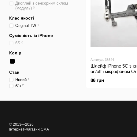
Дисплей з сенсорним склом
(модуль)
0
Клас якості
Original TW
1
Сумісність із iPhone
6S
0
Колір
Артикул: 38644
Шлейф iPhone 5C з к
on/off і мікрофоном Ori
Стан
Used/БУ
Новий
1
86 грн
б/в
2
© 2013—2026
Інтернет-магазин CMA