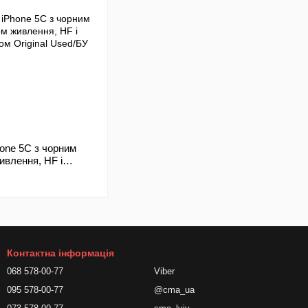
one 5C з чорним
ивлення, HF і
 Original Used/БУ
Контактна інформація
068 578-00-77
Viber
095 578-00-77
@cma_ua