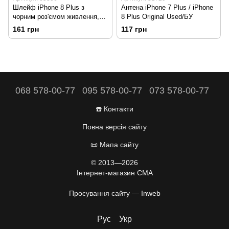
Шлейф iPhone 8 Plus з
Антена iPhone 7 Plus / iPhone
чорним роз'ємом живлення,
8 Plus Original Used/БУ
HF HC
161 грн
117 грн
068 578-00-77
095 578-00-77
073 578-00-77
☎️ Контакти
Повна версія сайту
📜 Мапа сайту
© 2013—2026
Інтернет-магазин CMA
Просування сайту —
Inweb
Рус
Укр