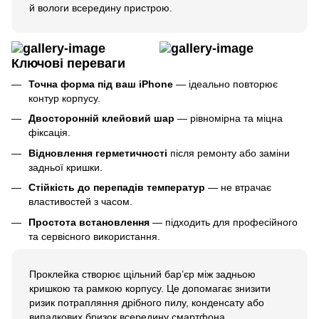
й вологи всередину пристрою.
Ключові переваги
Точна форма під ваш iPhone
— ідеально повторює
контур корпусу.
Двосторонній клейовий шар
— рівномірна та міцна
фіксація.
Відновлення герметичності
після ремонту або заміни
задньої кришки.
Стійкість до перепадів температур
— не втрачає
властивостей з часом.
Простота встановлення
— підходить для професійного
та сервісного використання.
Проклейка створює щільний бар’єр між задньою
кришкою та рамкою корпусу. Це допомагає знизити
ризик потрапляння дрібного пилу, конденсату або
випадкових бризок всередину смартфона.