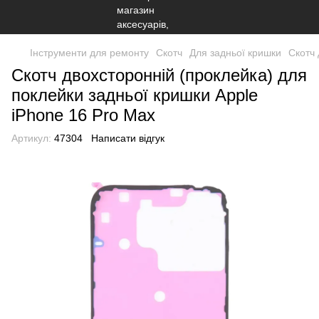
Інструменти для ремонту
Скотч
Для задньої кришки
Скотч 
Скотч двохсторонній (проклейка) для
поклейки задньої кришки Apple
iPhone 16 Pro Max
Артикул:
47304
Написати відгук