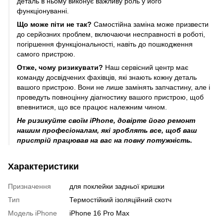
деталь в ньому виконує важливу роль у його
функціонуванні.
Що може піти не так?
Самостійна заміна може призвести
до серйозних проблем, включаючи несправності в роботі,
погіршення функціональності, навіть до пошкодження
самого пристрою.
Отже, чому ризикувати?
Наш сервісний центр має
команду досвідчених фахівців, які знають кожну деталь
вашого пристрою. Вони не лише замінять запчастину, але і
проведуть повноцінну діагностику вашого пристрою, щоб
впевнитися, що все працює належним чином.
Не ризикуйте своїм iPhone, довірте його ремонт
нашим професіоналам, які зроблять все, щоб ваш
пристрій працював на вас на повну потужність.
Характеристики
Призначення
для поклейки задньої кришки
Тип
Термостійкий ізоляційний скотч
Модель iPhone
iPhone 16 Pro Max