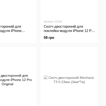
Артикул: 52294
торонній для
Скотч двосторонній для
одуля iPhone
поклейки модуля iPhone 12 Pro
s Black HC
Max HC
59 грн