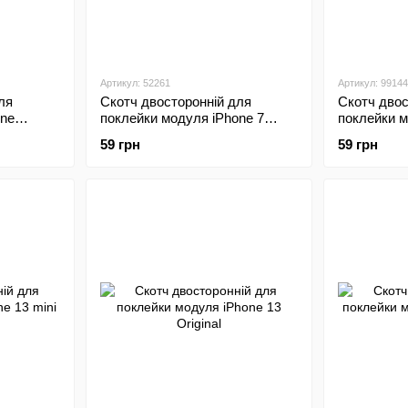
Артикул: 52261
Артикул: 99144
ля
Скотч двосторонній для
Скотч двос
one
поклейки модуля iPhone 7
поклейки м
al
Plus/iPhone 8 Plus Black HC
X/iPhone X
59 грн
59 грн