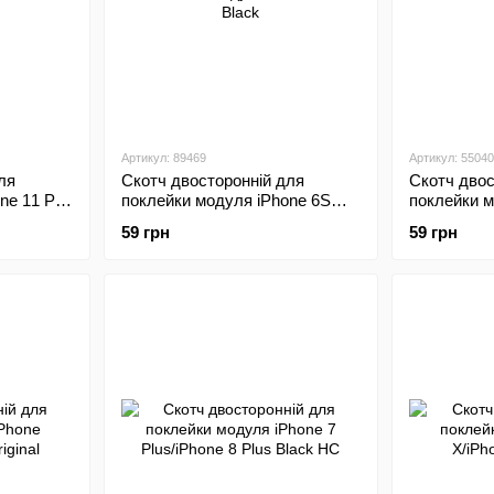
Артикул: 89469
Артикул: 55040
ля
Скотч двосторонній для
Скотч двос
ne 11 Pro
поклейки модуля iPhone 6S
поклейки м
Black
White
59 грн
59 грн