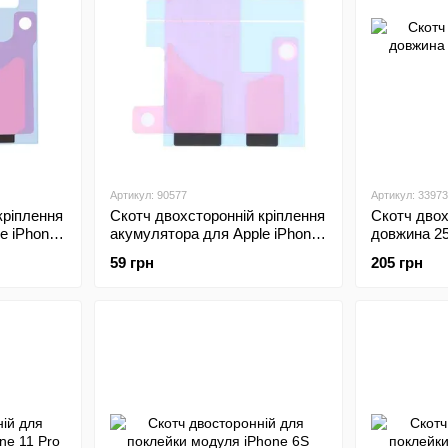
Артикул: 90577
Артикул: 33973
кріплення
Скотч двохсторонній кріплення
Скотч дво
e iPhone
акумулятора для Apple iPhone
довжина 2
14 Pro
зелений
59 грн
205 грн