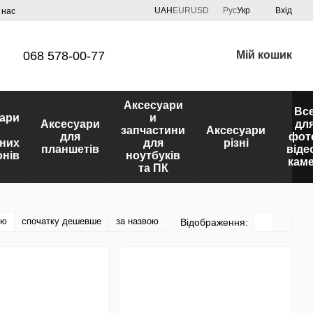
UAH
EUR
USD
Рус
Укр
Вхід
 нас
068 578-00-77
Мій кошик
Аксесуари
Вс
ари
и
Аксесуари
дл
запчастини
Аксесуари
для
фот
них
для
різні
планшетів
віде
нів
ноутбуків
кам
та ПК
тю
спочатку дешевше
за назвою
Відображення: