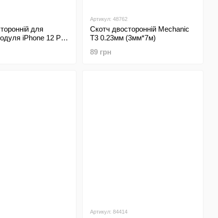
Артикул: 48762
торонній для
Скотч двосторонній Mechanic
одуля iPhone 12 Pro
T3 0.23мм (3мм*7м)
89 грн
Артикул: 84414