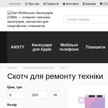
Перейти до основного контенту
⭐ Каталог
🥇 Про нас
💱 Гарантія
☎️ Контакти
⌚ Бренди
📚 Ст
💡 Наші вакансії
💬 Відгуки про магазин
🤝 Політика конфіденційно
Аксесуари
Мобільні
ANSTY
Планшети
для Apple
телефони
Головна
Інструменти для ремонту
Скотч
Скотч для ремонту техніки
Ціна, грн
Від Ціна, грн
До Ціна, грн
ОК
Колір