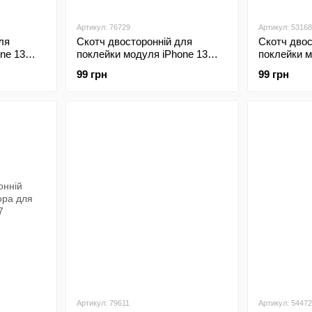
Артикул: 76729
Артикул: 53168
ля
Скотч двосторонній для
Скотч двос
ne 13
поклейки модуля iPhone 13
поклейки м
Original
Original
99 грн
99 грн
Артикул: 79611
Артикул: 54472