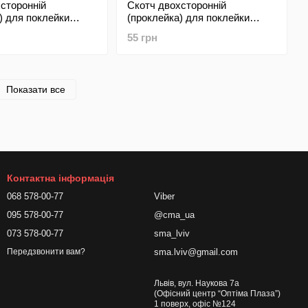
сторонній
Скотч двохсторонній
) для поклейки
(проклейка) для поклейки
ишки Apple iPhone 8
задньої кришки Apple iPhone X
55 грн
Показати все
Контактна інформація
068 578-00-77
Viber
095 578-00-77
@cma_ua
073 578-00-77
sma_lviv
sma.lviv@gmail.com
Передзвонити вам?
Львів, вул. Наукова 7а
(Офісний центр “Оптіма Плаза”)
1 поверх, офіс №124