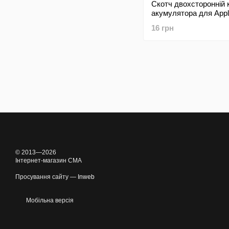
Скотч двохсторонній 
акумулятора для Appl
7
16 грн
© 2013—2026
Інтернет-магазин CMA
Просування сайту —
Inweb
Мобільна версія