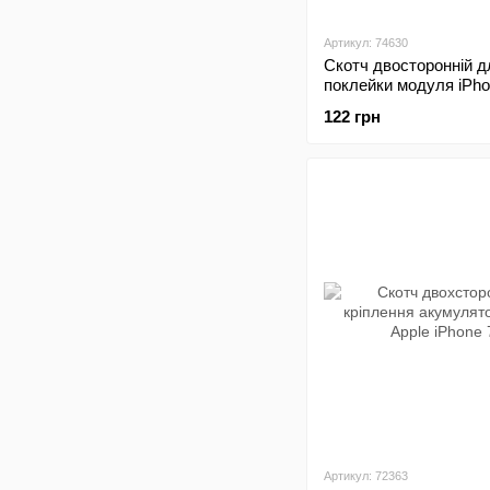
Артикул: 74630
Скотч двосторонній д
поклейки модуля iPho
mini Original
122 грн
Артикул: 72363