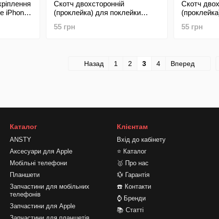
кріплення
Скотч двохсторонній
Скотч двох
e iPhone
(проклейка) для поклейки
(проклейка
задньої кришки Apple iPhone 8
задньої кр
55 грн
55 грн
Plus
Назад
1
2
3
4
Вперед
Каталог
Клієнтам
ANSTY
Вхід до кабінету
Аксесуари для Apple
⭐ Каталог
Мобільні телефони
🥇 Про нас
Планшети
💱 Гарантія
Запчастини для мобільних
☎️ Контакти
телефонів
⌚ Бренди
Запчастини для Apple
📚 Статті
Запчастини для планшетів