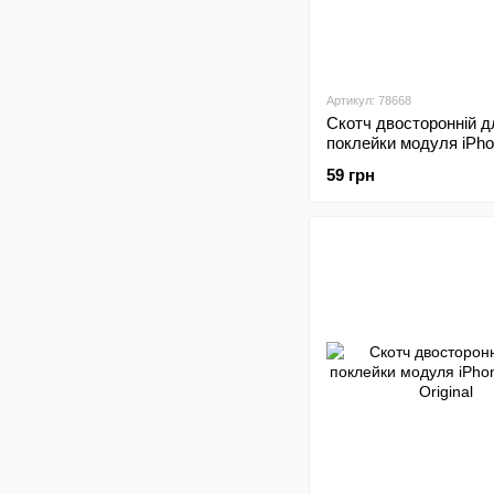
Артикул: 78668
Скотч двосторонній д
поклейки модуля iPh
7/iPhone 8 Black Origin
59 грн