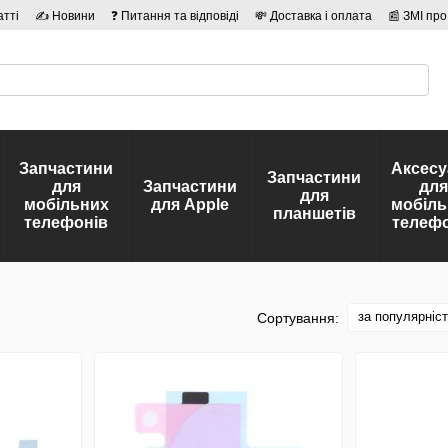
атті
✍ Новини
❓ Питання та відповіді
💸 Доставка і оплата
📰 ЗМІ про
сті
🛡️ Договір публічної оферти
👤 Автори
Запчастини
Аксесу
Запчастини
для
Запчастини
для
для
мобільних
для Apple
мобіль
планшетів
телефонів
телефо
за популярніс
Сортування: