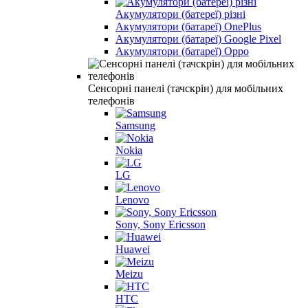
Акумулятори (батереї) різні
Акумулятори (батареї) OnePlus
Акумулятори (батареї) Google Pixel
Акумулятори (батареї) Oppo
Сенсорні панелі (тачскрін) для мобільних
телефонів
Samsung
Nokia
LG
Lenovo
Sony, Sony Ericsson
Huawei
Meizu
HTC