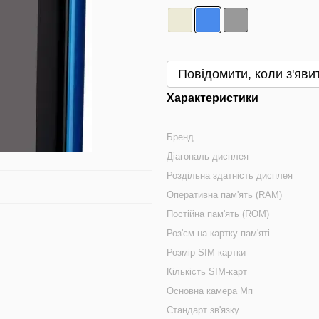
Повідомити, коли з'яви
Характеристики
Бренд
Діагональ дисплея
Роздільна здатність дисплея
Оперативна пам'ять (RAM)
Постійна пам'ять (ROM)
Роз'єм на картку пам'яті
Розмір SIM-картки
Кількість SIM-карт
Основна камера Мп
Стандарт зв'язку