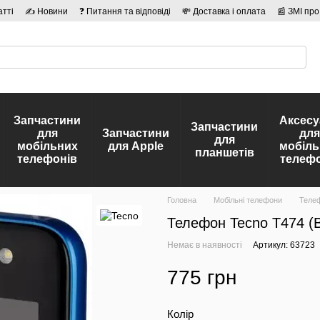
атті
✍ Новини
❓ Питання та відповіді
💸 Доставка і оплата
📰 ЗМІ про
сті
🛡️ Договір публічної оферти
👤 Автори
Запчастини
Аксесу
Запчастини
для
Запчастини
для
для
мобільних
для Apple
мобіль
планшетів
телефонів
телефо
Головна
Мобільні телефони
Телеф
Телефон Tecno T474 (B
Немає в наявності
Артикул: 63723
775 грн
Колір