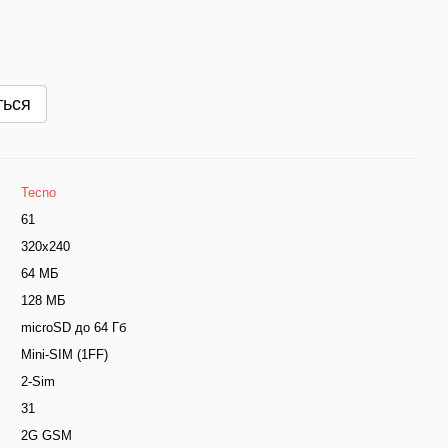
ться
Tecno
61
320х240
64 МБ
128 МБ
microSD до 64 Гб
Mini-SIM (1FF)
2-Sim
31
2G GSM