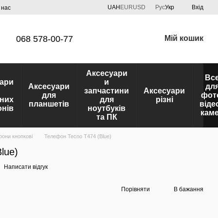
UAH
EUR
USD
Рус
Укр
Вхід
 нас
068 578-00-77
Мій кошик
Аксесуари
Вс
ари
и
Аксесуари
дл
запчастини
Аксесуари
для
фот
них
для
різні
планшетів
віде
нів
ноутбуків
кам
та ПК
они кнопкові
Телефон Tecno T474 (Blue)
lue)
Написати відгук
Порівняти
В бажання