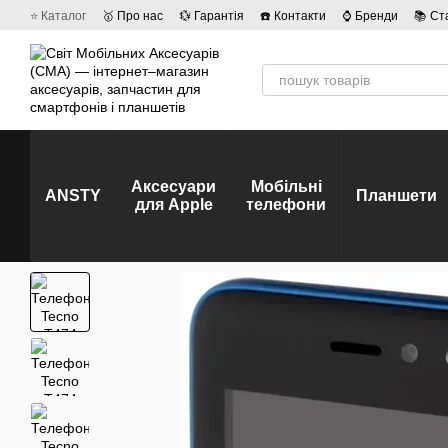
Перейти до основного контенту
⭐ Каталог
🥇 Про нас
💱 Гарантія
☎️ Контакти
⌚ Бренди
📚 Ст
💡 Наші вакансії
💬 Відгуки про магазин
🤝 Політика конфіденційно
Аксесуари
Мобільні
ANSTY
Планшети
для Apple
телефони