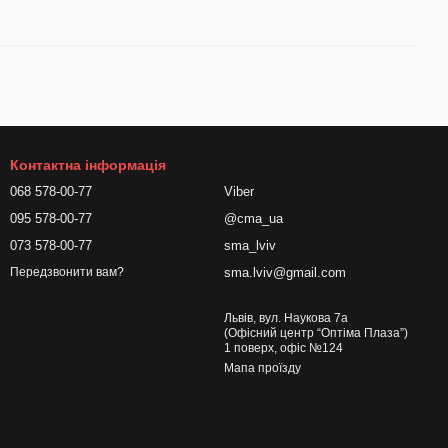
Контактна інформація
068 578-00-77
Viber
095 578-00-77
@cma_ua
073 578-00-77
sma_lviv
sma.lviv@gmail.com
Передзвонити вам?
Львів, вул. Наукова 7а
(Офісний центр “Оптіма Плаза”)
1 поверх, офіс №124
Мапа проїзду