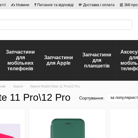
атті
✍ Новини
❓ Питання та відповіді
💸 Доставка і оплата
📰 ЗМІ про
сті
🛡️ Договір публічної оферти
👤 Автори
Запчастини
Аксесу
Запчастини
для
Запчастини
для
для
мобільних
для Apple
мобіль
планшетів
телефонів
телефо
онів
Xiaomi
Xiaomi Redmi Note 11 Pro\12 Pro
e 11 Pro\12 Pro
за популярніс
Сортування: