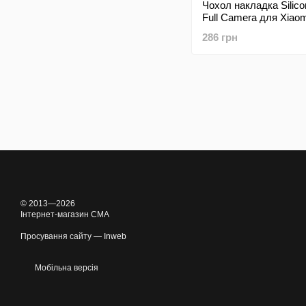
Чохол накладка Silic
Full Camera для Xiao
Note 11 Pro/Note 12 P
286 грн
Dasheen
© 2013—2026
Інтернет-магазин CMA
Просування сайту —
Inweb
Мобільна версія