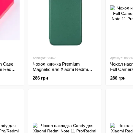
Артикул: 58462
Артикул: 88386
on Case
Чохол книжка Premium
Чохол накл
mi Redmi
Magnetic для Xiaomi Redmi
Full Camer
ro 4G
Note 11 Pro/Note 12 Pro 4G
Note 11 Pr
286 грн
286 грн
ий
Green