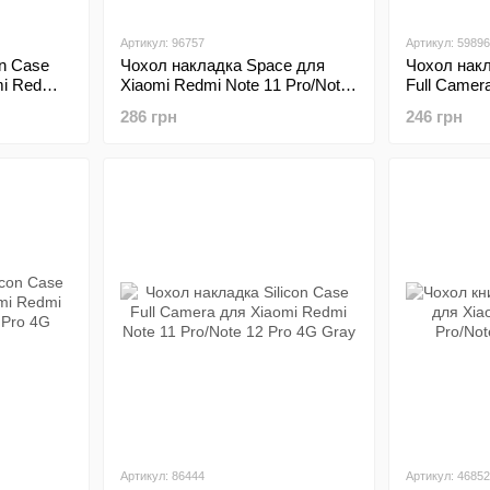
Артикул: 96757
Артикул: 59896
on Case
Чохол накладка Space для
Чохол накл
mi Redmi
Xiaomi Redmi Note 11 Pro/Note
Full Camer
ro 4G
12 Pro 4G Transparent
Note 11 Pr
286 грн
246 грн
Dark Green
Артикул: 86444
Артикул: 46852