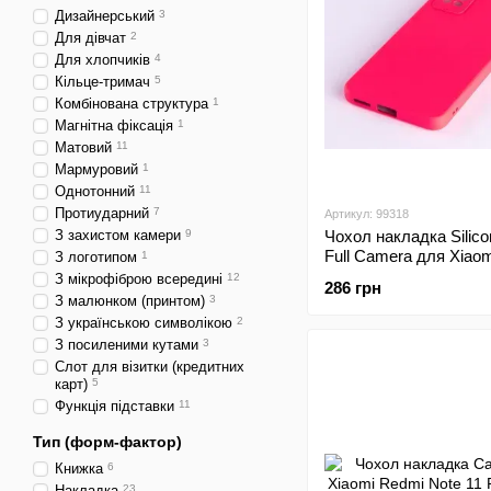
Дизайнерський
3
Для дівчат
2
Для хлопчиків
4
Кільце-тримач
5
Комбінована структура
1
Магнітна фіксація
1
Матовий
11
Мармуровий
1
Однотонний
11
Протиударний
7
Артикул: 99318
З захистом камери
9
Чохол накладка Silic
Full Camera для Xiao
З логотипом
1
Note 11 Pro/Note 12 P
З мікрофіброю всередині
12
286 грн
Barbie/Яскраво-рожев
З малюнком (принтом)
3
З українською символікою
2
З посиленими кутами
3
Слот для візитки (кредитних
карт)
5
Функція підставки
11
Тип (форм-фактор)
Книжка
6
Накладка
23