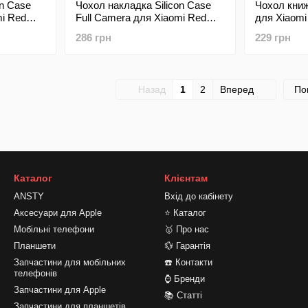
on Case
Чохол накладка Silicon Case
Чохол кни
mi Redmi
Full Camera для Xiaomi Redmi
для Xiaomi
ro 4G
Note 11 Pro/Note 12 Pro 4G
Pro/Note 1
286 грн
229 грн
Gray
Назад
1
2
Вперед
По
Каталог
Клієнтам
ANSTY
Вхід до кабінету
Аксесуари для Apple
⭐ Каталог
Мобільні телефони
🥇 Про нас
Планшети
💱 Гарантія
Запчастини для мобільних
☎️ Контакти
телефонів
⌚ Бренди
Запчастини для Apple
📚 Статті
Запчастини для планшетів