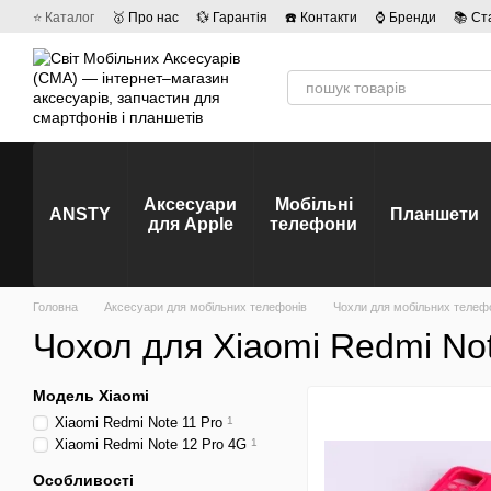
Перейти до основного контенту
⭐ Каталог
🥇 Про нас
💱 Гарантія
☎️ Контакти
⌚ Бренди
📚 Ст
💡 Наші вакансії
💬 Відгуки про магазин
🤝 Політика конфіденційно
Аксесуари
Мобільні
ANSTY
Планшети
для Apple
телефони
Головна
Аксесуари для мобільних телефонів
Чохли для мобільних телеф
Чохол для Xiaomi Redmi Not
Модель Xiaomi
Xiaomi Redmi Note 11 Pro
1
Xiaomi Redmi Note 12 Pro 4G
1
Особливості