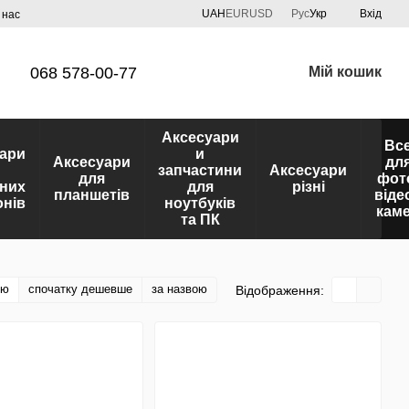
UAH
EUR
USD
Рус
Укр
Вхід
 нас
068 578-00-77
Мій кошик
Аксесуари
Вс
ари
и
Аксесуари
дл
запчастини
Аксесуари
для
фот
них
для
різні
планшетів
віде
нів
ноутбуків
кам
та ПК
тю
спочатку дешевше
за назвою
Відображення: