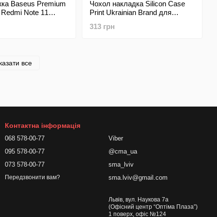
жка Baseus Premium
Чохол накладка Silicon Case
 Redmi Note 11
Print Ukrainian Brand для
2 Pro 4G Black
Xiaomi Redmi Note 11
313 грн
Pro/Redmi Note 12 Pro 4G
казати все
Контактна інформація
068 578-00-77
Viber
095 578-00-77
@cma_ua
073 578-00-77
sma_lviv
sma.lviv@gmail.com
Передзвонити вам?
Львів, вул. Наукова 7а
(Офісний центр “Оптіма Плаза”)
1 поверх, офіс №124