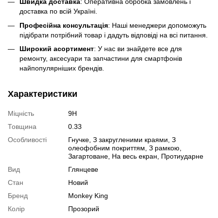
Швидка доставка
: Оперативна обробка замовлень і
доставка по всій Україні.
Професійна консультація
: Наші менеджери допоможуть
підібрати потрібний товар і дадуть відповіді на всі питання.
Широкий асортимент
: У нас ви знайдете все для
ремонту, аксесуари та запчастини для смартфонів
найпопулярніших брендів.
Характеристики
Міцність
9H
Товщина
0.33
Особливості
Гнучке
,
З закругленими краями
,
З
олеофобним покриттям
,
З рамкою
,
Загартоване
,
На весь екран
,
Протиударне
Вид
Глянцеве
Стан
Новий
Бренд
Monkey King
Колір
Прозорий