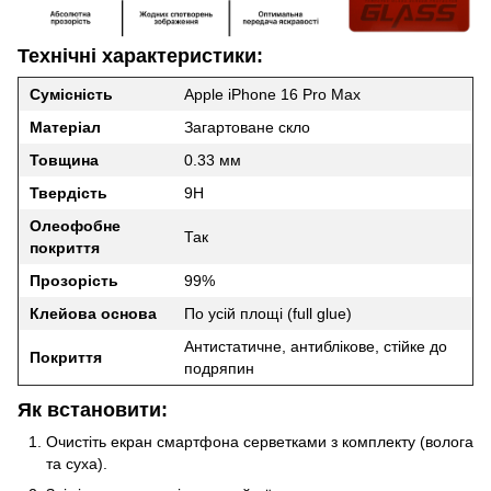
Технічні характеристики:
Сумісність
Apple iPhone 16 Pro Max
Матеріал
Загартоване скло
Товщина
0.33 мм
Твердість
9H
Олеофобне
Так
покриття
Прозорість
99%
Клейова основа
По усій площі (full glue)
Антистатичне, антиблікове, стійке до
Покриття
подряпин
Як встановити:
Очистіть екран смартфона серветками з комплекту (волога
та суха).