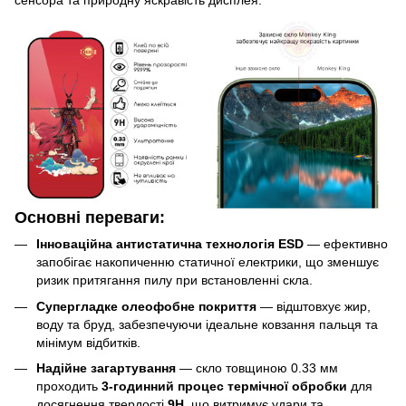
сенсора та природну яскравість дисплея.
Основні переваги:
Інноваційна антистатична технологія ESD
— ефективно
запобігає накопиченню статичної електрики, що зменшує
ризик притягання пилу при встановленні скла.
Супергладке олеофобне покриття
— відштовхує жир,
воду та бруд, забезпечуючи ідеальне ковзання пальця та
мінімум відбитків.
Надійне загартування
— скло товщиною 0.33 мм
проходить
3-годинний процес термічної обробки
для
досягнення твердості
9H
, що витримує удари та