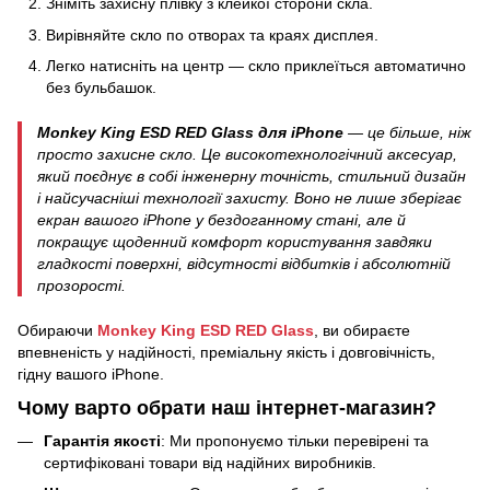
Зніміть захисну плівку з клейкої сторони скла.
Вирівняйте скло по отворах та краях дисплея.
Легко натисніть на центр — скло приклеїться автоматично
без бульбашок.
Monkey King ESD RED Glass для iPhone
— це більше, ніж
просто захисне скло. Це високотехнологічний аксесуар,
який поєднує в собі інженерну точність, стильний дизайн
і найсучасніші технології захисту. Воно не лише зберігає
екран вашого iPhone у бездоганному стані, але й
покращує щоденний комфорт користування завдяки
гладкості поверхні, відсутності відбитків і абсолютній
прозорості.
Обираючи
Monkey King ESD RED Glass
, ви обираєте
впевненість у надійності, преміальну якість і довговічність,
гідну вашого iPhone.
Чому варто обрати наш інтернет-магазин?
Гарантія якості
: Ми пропонуємо тільки перевірені та
сертифіковані товари від надійних виробників.