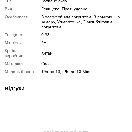
Тип
Захисне скло
Вид
Глянцеве, Протиударне
Особливості
З олеофобним покриттям, З рамкою, На
камеру, Ультратонке, З антибліковим
покриттям
Товщина
0.33
Міцність
9H
Країна
Китай
виробник
Матеріал
Скло
Модель iPhone
iPhone 13, iPhone 13 Mini
Відгуки