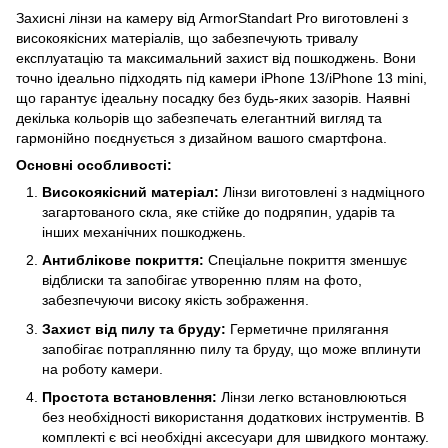
Захисні лінзи на камеру від ArmorStandart Pro виготовлені з
високоякісних матеріалів, що забезпечують тривалу
експлуатацію та максимальний захист від пошкоджень. Вони
точно ідеально підходять під камери iPhone 13/iPhone 13 mini,
що гарантує ідеальну посадку без будь-яких зазорів. Наявні
декілька кольорів що забезпечать елегантний вигляд та
гармонійно поєднується з дизайном вашого смартфона.
Основні особливості:
Високоякісний матеріал:
Лінзи виготовлені з надміцного
загартованого скла, яке стійке до подряпин, ударів та
інших механічних пошкоджень.
Антиблікове покриття:
Спеціальне покриття зменшує
відблиски та запобігає утворенню плям на фото,
забезпечуючи високу якість зображення.
Захист від пилу та бруду:
Герметичне прилягання
запобігає потраплянню пилу та бруду, що може вплинути
на роботу камери.
Простота встановлення:
Лінзи легко встановлюються
без необхідності використання додаткових інструментів. В
комплекті є всі необхідні аксесуари для швидкого монтажу.